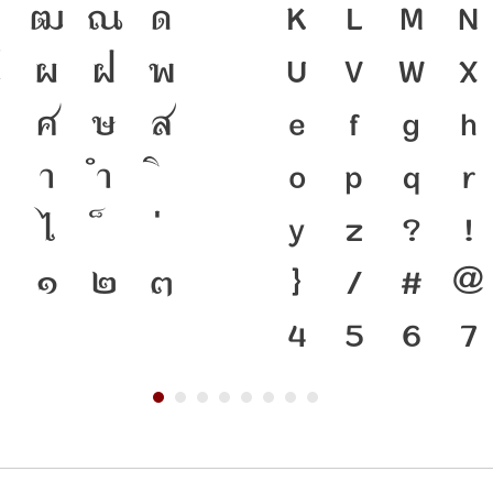
ฑ
ฒ
ณ
ด
เป็นชาติดำรงอ
K
L
M
N
ป
ผ
ฝ
พ
เชื่อมตัวตนขอ
U
V
W
X
ศ
ษ
ส
เครื่องมือสำคั
e
f
g
h
า
ำ
แบบตัวพิมพ์ท
o
p
q
r
ไ
เปลี่ยนแปลง 
y
z
?
!
๐
๑
๒
๓
สะพานที่เชื่อ
}
/
#
@
ปัจจุบันสู่อน
4
5
6
7