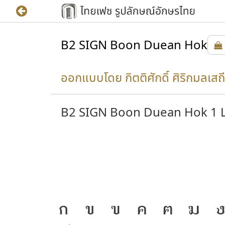
B2 SIGN Boon Duean Hok
ออกแบบโดย กิตติศักดิ์ ศิริกมลเสถี
B2 SIGN Boon Duean Hok 1 L
้ความ
J
ก
ข
ฃ
ค
ฅ
ฆ