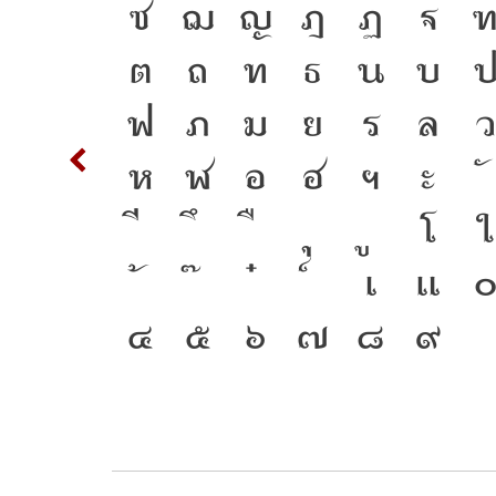
ะพาน
S
T
ซ
ฌ
ญ
ฎ
ฏ
ฐ
คือ
d
ต
ถ
ท
ธ
น
บ
ยู่ได้
m
n
ฟ
ภ
ม
ย
ร
ล
ว
การ
w
x
ห
ฬ
อ
ฮ
ฯ
ะ
่งของ
{
โ
ใ
ก
2
3
เ
แ
๔
๕
๖
๗
๘
๙