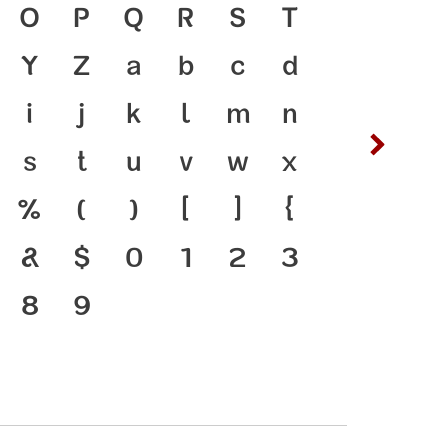
ยู่ได้ ภาษา คือ สะพาน
O
P
Q
R
S
T
ซ
ฌ
งชนชาติ ตัวพิมพ์ คือ
Y
Z
a
b
c
d
ต
ถ
ญที่ทำให้ภาษาดำรงอยู่ได้
i
j
k
l
m
n
ฟ
ภ
ี่พัฒนาทันกระแสการ
s
t
u
v
w
x
ห
ฬ
คือ โครงสร้างแกร่งของ
%
(
)
[
]
{
มตัวตนของชาติ จาก
&
$
0
1
2
3
าคต
8
9
๔
๕