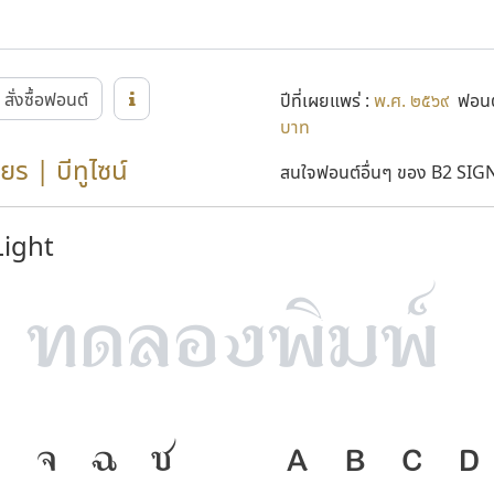
สั่งซื้อฟอนต์
ปีที่เผยแพร่ :
พ.ศ. ๒๕๖๙
ฟอนต
บาท
ยร | บีทูไซน์
สนใจฟอนต์อื่นๆ ของ B2 SIGN 
ight
ง
จ
ฉ
ช
ภาษา คือ เครื
A
B
C
D