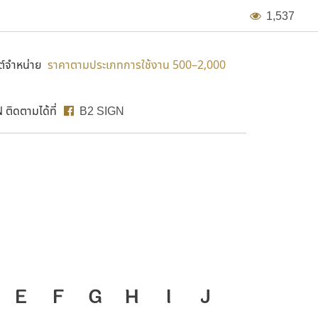
1
,
5
3
7
์จำหน่าย
ราคาตามประเภทการใช้งาน 500–2,000
ติดตามได้ที่
B2 SIGN
B2 SIG
่องมือสำคัญที่ทำให้ความ
E
F
G
H
I
J
ก
ข