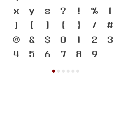
x
y
z
?
!
%
(
)
[
]
{
}
/
#
@
&
$
0
1
2
3
4
5
6
7
8
9