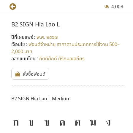
4
,
0
0
8
B2 SIGN Hia Lao L
ปีที่เผยแพร่ :
พ.ศ. ๒๕๖๗
เงื่อนไข :
ฟอนต์จำหน่าย ราคาตามประเภทการใช้งาน 500–
2,000 บาท
ออกแบบโดย :
กิตติศักดิ์ ศิริกมลเสถียร
สั่งซื้อฟอนต์
B2 SIGN Hia Lao L Medium
ก
ข
ฃ
ค
ฅ
ฆ
ง