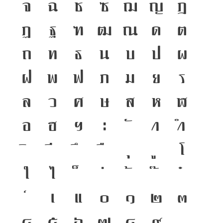
จ
ฉ
ช
ซ
ฌ
ญ
ฎ
ฏ
ฐ
ฑ
ฒ
ณ
ด
ต
ถ
ท
ธ
น
บ
ป
ผ
ฝ
พ
ฟ
ภ
ม
ย
ร
ล
ว
ศ
ษ
ส
ห
ฬ
อ
ฮ
ฯ
ะ
า
ำ
โ
ใ
ไ
เ
แ
๐
๑
๒
๓
๔
๕
๖
๗
๘
๙