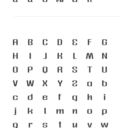
A
B
C
D
E
F
G
H
I
J
K
L
M
N
O
P
Q
R
S
T
U
V
W
X
Y
Z
a
b
c
d
e
f
g
h
i
j
k
l
m
n
o
p
q
r
s
t
u
v
w