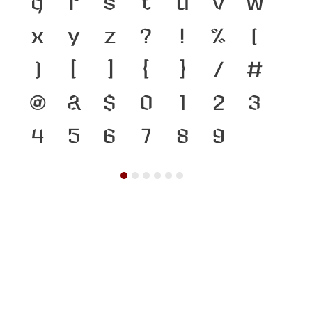
q
r
s
t
u
v
w
x
y
z
?
!
%
(
)
[
]
{
}
/
#
@
&
$
0
1
2
3
4
5
6
7
8
9