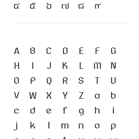
๔
๕
๖
๗
๘
๙
A
B
C
D
E
F
G
H
I
J
K
L
M
N
O
P
Q
R
S
T
U
V
W
X
Y
Z
a
b
c
d
e
f
g
h
i
j
k
l
m
n
o
p