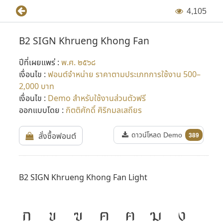
4
,
1
0
5
B2 SIGN Khrueng Khong Fan
ปีที่เผยแพร่ :
พ.ศ. ๒๕๖๘
เงื่อนไข :
ฟอนต์จำหน่าย ราคาตามประเภทการใช้งาน 500–
2,000 บาท
เงื่อนไข :
Demo สำหรับใช้งานส่วนตัวฟรี
ออกแบบโดย :
กิตติศักดิ์ ศิริกมลเสถียร
ดาวน์โหลด Demo
สั่งซื้อฟอนต์
389
B2 SIGN Khrueng Khong Fan Light
ก
ข
ฃ
ค
ฅ
ฆ
ง