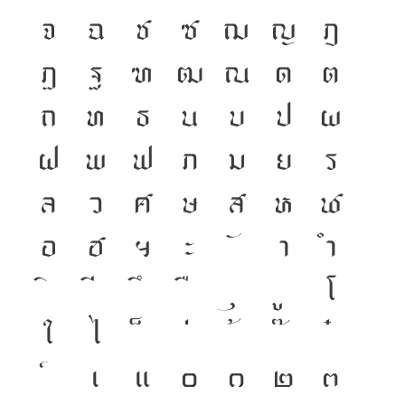
จ
ฉ
ช
ซ
ฌ
ญ
ฎ
ฏ
ฐ
ฑ
ฒ
ณ
ด
ต
ถ
ท
ธ
น
บ
ป
ผ
ฝ
พ
ฟ
ภ
ม
ย
ร
ล
ว
ศ
ษ
ส
ห
ฬ
อ
ฮ
ฯ
ะ
า
ำ
โ
ใ
ไ
เ
แ
๐
๑
๒
๓