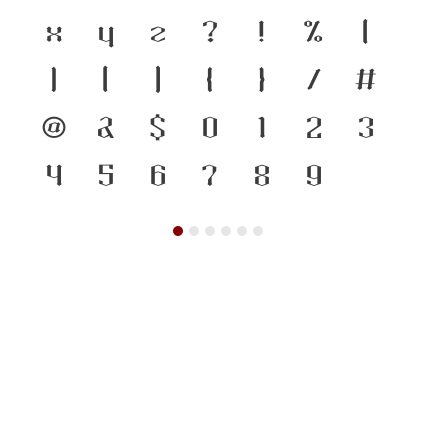
x
y
z
?
!
%
(
)
[
]
{
}
/
#
@
&
$
0
1
2
3
4
5
6
7
8
9