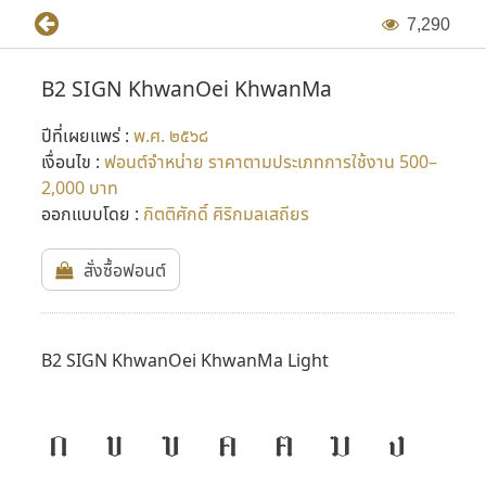
7
,
2
9
0
B2 SIGN KhwanOei KhwanMa
ปีที่เผยแพร่ :
พ.ศ. ๒๕๖๘
เงื่อนไข :
ฟอนต์จำหน่าย ราคาตามประเภทการใช้งาน 500–
2,000 บาท
ออกแบบโดย :
กิตติศักดิ์ ศิริกมลเสถียร
สั่งซื้อฟอนต์
B2 SIGN KhwanOei KhwanMa Light
ก
ข
ฃ
ค
ฅ
ฆ
ง