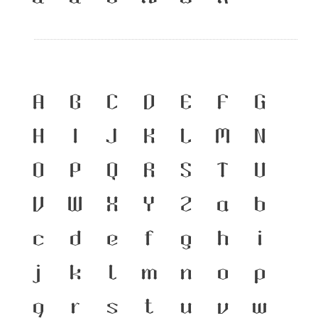
A
B
C
D
E
F
G
H
I
J
K
L
M
N
O
P
Q
R
S
T
U
V
W
X
Y
Z
a
b
c
d
e
f
g
h
i
j
k
l
m
n
o
p
q
r
s
t
u
v
w