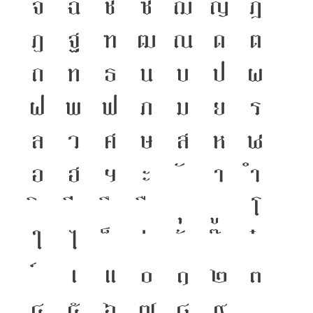
จ
ฉ
ช
ซ
ฌ
ญ
ฎ
ฏ
ฐ
ฑ
ฒ
ณ
ด
ต
ถ
ท
ธ
น
บ
ป
ผ
ฝ
พ
ฟ
ภ
ม
ย
ร
ล
ว
ศ
ษ
ส
ห
ฬ
อ
ฮ
ฯ
ะ
า
ำ
โ
ใ
ไ
เ
แ
๐
๑
๒
๓
๔
๕
๖
๗
๘
๙