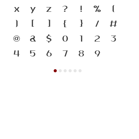
x
y
z
?
!
%
(
)
[
]
{
}
/
#
@
&
$
0
1
2
3
4
5
6
7
8
9