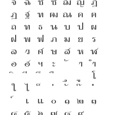
จ
ฉ
ช
ซ
ฌ
ญ
ฎ
ฏ
ฐ
ฑ
ฒ
ณ
ด
ต
ถ
ท
ธ
น
บ
ป
ผ
ฝ
พ
ฟ
ภ
ม
ย
ร
ล
ว
ศ
ษ
ส
ห
ฬ
อ
ฮ
ฯ
ะ
า
ำ
โ
ใ
ไ
เ
แ
๐
๑
๒
๓
๔
๕
๖
๗
๘
๙