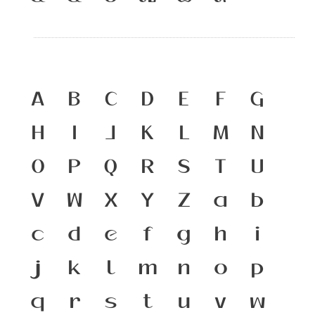
A
B
C
D
E
F
G
H
I
J
K
L
M
N
O
P
Q
R
S
T
U
V
W
X
Y
Z
a
b
c
d
e
f
g
h
i
j
k
l
m
n
o
p
q
r
s
t
u
v
w