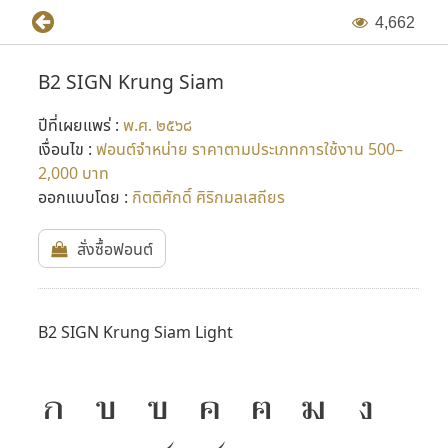
4
,
6
6
2
B2 SIGN Krung Siam
ปีที่เผยแพร่ :
พ.ศ. ๒๕๖๘
เงื่อนไข :
ฟอนต์จำหน่าย ราคาตามประเภทการใช้งาน 500–
2,000 บาท
ออกแบบโดย :
กิตติศักดิ์ ศิริกมลเสถียร
สั่งซื้อฟอนต์
B2 SIGN Krung Siam Light
ก
ข
ฃ
ค
ฅ
ฆ
ง