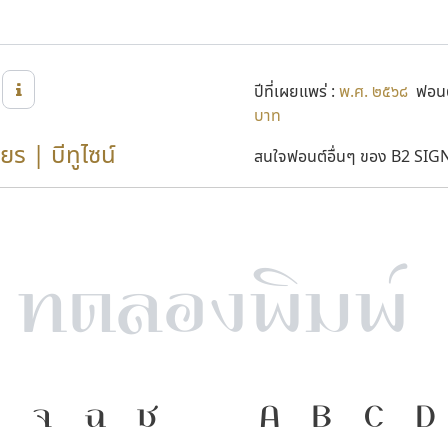
ปีที่เผยแพร่ :
พ.ศ. ๒๕๖๘
ฟอนต
บาท
ยร | บีทูไซน์
สนใจฟอนต์อื่นๆ ของ B2 SIGN 
จ
ฉ
ช
ภาษา คือ เคร
A
B
C
D