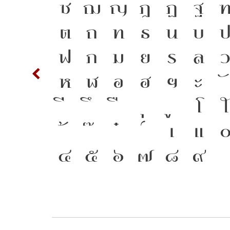
า คือ
S
T
ซ
ฌ
ญ
ฎ
ฏ
ฐ
ตัว
c
d
ต
ถ
ท
ธ
น
บ
ให้
m
n
ฟ
ภ
ม
ย
ร
ล
่
w
x
ห
ฬ
อ
ฮ
ฯ
ะ
ปลง
{
โ
ใ
ี่
2
3
เ
แ
๔
๕
๖
๗
๘
๙