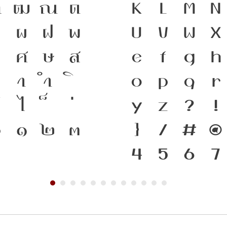
ฑ
ฒ
ณ
ด
ความเป็นชาติ
K
L
M
N
ป
ผ
ฝ
พ
สะพานเชื่อม
U
V
W
X
ว
ศ
ษ
ส
พิมพ์ คือ เคร
e
f
g
h
า
ำ
ภาษาดำรงอยู่
o
p
q
r
ไ
พัฒนาทันกร
y
z
?
!
๐
๑
๒
๓
คือ โครงสร้า
}
/
#
@
เชื่อมตัวตนข
4
5
6
7