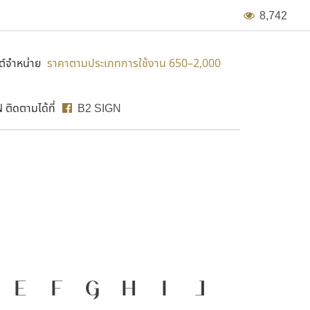
8
,
7
4
2
์จำหน่าย
ราคาตามประเภทการใช้งาน 650–2,000
ติดตามได้ที่
B2 SIGN
B2 SIGN
ื่องมือสำคัญที่ทำให้
E
F
G
H
I
J
ก
ข