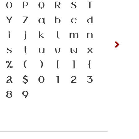
ดำรงอยู่ได้ ภาษา คือ
O
P
Q
R
S
T
ซ
ฌ
ตัวตนของชนชาติ ตัว
Y
Z
a
b
c
d
ต
ถ
ื่องมือสำคัญที่ทำให้
i
j
k
l
m
n
ฟ
ภ
ได้ แบบตัวพิมพ์ที่
s
t
u
v
w
x
ห
ฬ
ะแสการเปลี่ยนแปลง
%
(
)
[
]
{
งแกร่งของสะพานที่
&
$
0
1
2
3
องชาติ
8
9
๔
๕