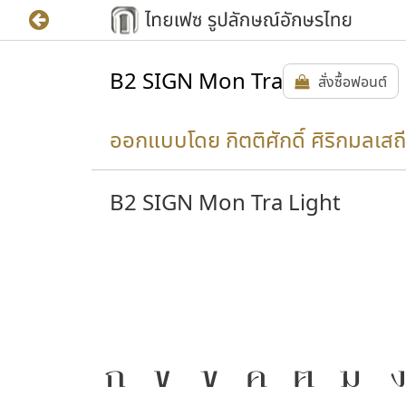
B2 SIGN Mon Tra
สั่งซื้อฟอนต์
ออกแบบโดย กิตติศักดิ์ ศิริกมลเสถี
B2 SIGN Mon Tra Light
ให้
J
ก
ข
ฃ
ค
ฅ
ฆ
ง