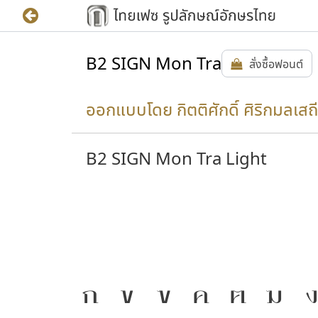
B2 SIGN Mon Tra
สั่งซื้อฟอนต์
ออกแบบโดย กิตติศักดิ์ ศิริกมลเสถี
B2 SIGN Mon Tra Light
ให้
J
ก
ข
ฃ
ค
ฅ
ฆ
ง