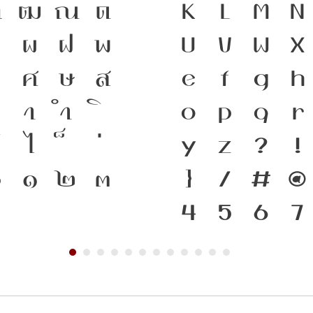
ฑ
ฒ
ณ
ด
ความเป็นชาติ
K
L
M
N
ป
ผ
ฝ
พ
สะพานเชื่อม
U
V
W
X
ว
ศ
ษ
ส
พิมพ์ คือ เคร
e
f
g
h
า
ำ
ภาษาดำรงอยู่
o
p
q
r
ไ
พัฒนาทันกร
y
z
?
!
๐
๑
๒
๓
คือ โครงสร้า
}
/
#
@
เชื่อมตัวตนข
4
5
6
7