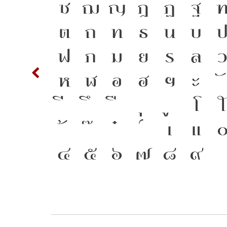
า คือ
S
T
ซ
ฌ
ญ
ฎ
ฏ
ฐ
ตัว
c
d
ต
ถ
ท
ธ
น
บ
ให้
m
n
ฟ
ภ
ม
ย
ร
ล
่
w
x
ห
ฬ
อ
ฮ
ฯ
ะ
ปลง
{
โ
ใ
ี่
2
3
เ
แ
๔
๕
๖
๗
๘
๙