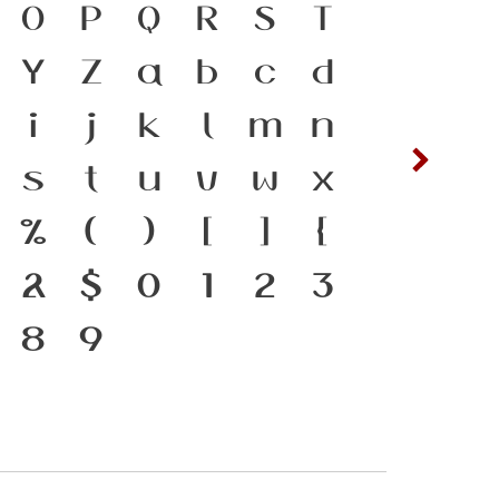
ดำรงอยู่ได้ ภาษา คือ
O
P
Q
R
S
T
ซ
ฌ
ตัวตนของชนชาติ ตัว
Y
Z
a
b
c
d
ต
ถ
ื่องมือสำคัญที่ทำให้
i
j
k
l
m
n
ฟ
ภ
ได้ แบบตัวพิมพ์ที่
s
t
u
v
w
x
ห
ฬ
ะแสการเปลี่ยนแปลง
%
(
)
[
]
{
งแกร่งของสะพานที่
&
$
0
1
2
3
องชาติ
8
9
๔
๕