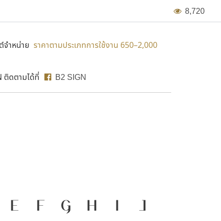
8
,
7
2
0
์จำหน่าย
ราคาตามประเภทการใช้งาน 650–2,000
ติดตามได้ที่
B2 SIGN
B2 SIGN
ื่องมือสำคัญที่ทำให้
E
F
G
H
I
J
ก
ข