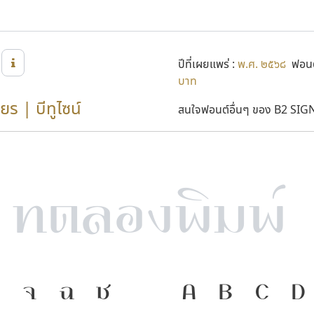
ปีที่เผยแพร่ :
พ.ศ. ๒๕๖๘
ฟอนต
บาท
ยร | บีทูไซน์
สนใจฟอนต์อื่นๆ ของ B2 SIGN 
จ
ฉ
ช
ภาษา คือ เคร
A
B
C
D