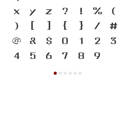
x
y
z
?
!
%
(
)
[
]
{
}
/
#
@
&
$
0
1
2
3
4
5
6
7
8
9