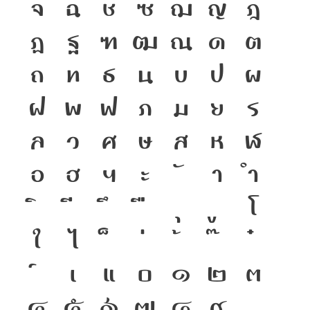
จ
ฉ
ช
ซ
ฌ
ญ
ฎ
ฏ
ฐ
ฑ
ฒ
ณ
ด
ต
ถ
ท
ธ
น
บ
ป
ผ
ฝ
พ
ฟ
ภ
ม
ย
ร
ล
ว
ศ
ษ
ส
ห
ฬ
อ
ฮ
ฯ
ะ
า
ำ
โ
ใ
ไ
เ
แ
๐
๑
๒
๓
๔
๕
๖
๗
๘
๙