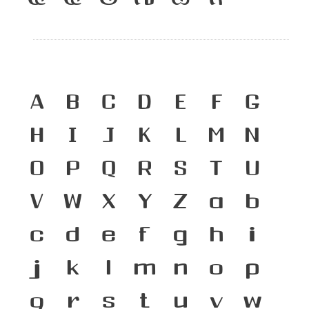
A
B
C
D
E
F
G
H
I
J
K
L
M
N
O
P
Q
R
S
T
U
V
W
X
Y
Z
a
b
c
d
e
f
g
h
i
j
k
l
m
n
o
p
q
r
s
t
u
v
w