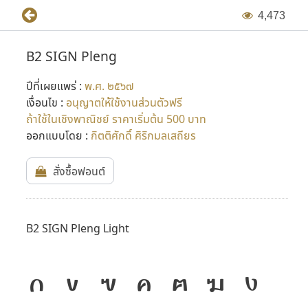
4
,
4
7
3
B2 SIGN Pleng
ปีที่เผยแพร่ :
พ.ศ. ๒๕๖๗
เงื่อนไข :
อนุญาตให้ใช้งานส่วนตัวฟรี
ถ้าใช้ในเชิงพาณิชย์ ราคาเริ่มต้น 500 บาท
ออกแบบโดย :
กิตติศักดิ์ ศิริกมลเสถียร
สั่งซื้อฟอนต์
B2 SIGN Pleng Light
ก
ข
ฃ
ค
ฅ
ฆ
ง