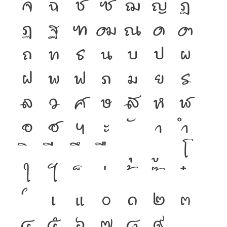
จ
ฉ
ช
ซ
ฌ
ญ
ฎ
ฏ
ฐ
ฑ
ฒ
ณ
ด
ต
ถ
ท
ธ
น
บ
ป
ผ
ฝ
พ
ฟ
ภ
ม
ย
ร
ล
ว
ศ
ษ
ส
ห
ฬ
อ
ฮ
ฯ
ะ
า
ำ
โ
ใ
ไ
เ
แ
๐
๑
๒
๓
๔
๕
๖
๗
๘
๙