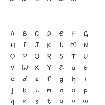
A
B
C
D
E
F
G
H
I
J
K
L
M
N
O
P
Q
R
S
T
U
V
W
X
Y
Z
a
b
c
d
e
f
g
h
i
j
k
l
m
n
o
p
q
r
s
t
u
v
w