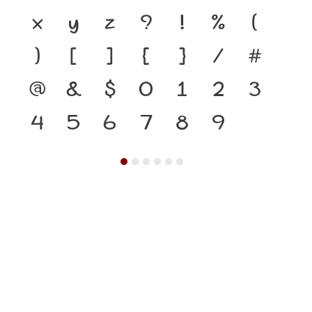
x
y
z
?
!
%
(
)
[
]
{
}
/
#
@
&
$
0
1
2
3
4
5
6
7
8
9