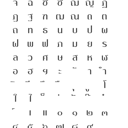
จ
ฉ
ช
ซ
ฌ
ญ
ฎ
ฏ
ฐ
ฑ
ฒ
ณ
ด
ต
ถ
ท
ธ
น
บ
ป
ผ
ฝ
พ
ฟ
ภ
ม
ย
ร
ล
ว
ศ
ษ
ส
ห
ฬ
อ
ฮ
ฯ
ะ
า
ำ
โ
ใ
ไ
เ
แ
๐
๑
๒
๓
๔
๕
๖
๗
๘
๙