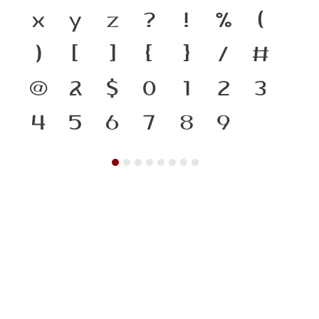
x
y
z
?
!
%
(
)
[
]
{
}
/
#
@
&
$
0
1
2
3
4
5
6
7
8
9