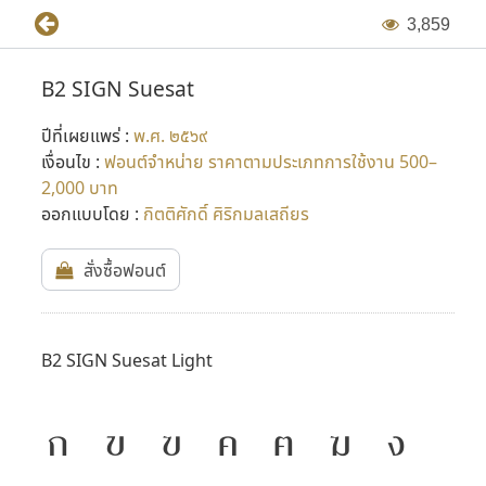
3
,
8
5
9
B2 SIGN Suesat
ปีที่เผยแพร่ :
พ.ศ. ๒๕๖๙
เงื่อนไข :
ฟอนต์จำหน่าย ราคาตามประเภทการใช้งาน 500–
2,000 บาท
ออกแบบโดย :
กิตติศักดิ์ ศิริกมลเสถียร
สั่งซื้อฟอนต์
B2 SIGN Suesat Light
ก
ข
ฃ
ค
ฅ
ฆ
ง