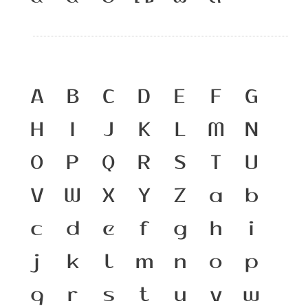
A
B
C
D
E
F
G
H
I
J
K
L
M
N
O
P
Q
R
S
T
U
V
W
X
Y
Z
a
b
c
d
e
f
g
h
i
j
k
l
m
n
o
p
q
r
s
t
u
v
w