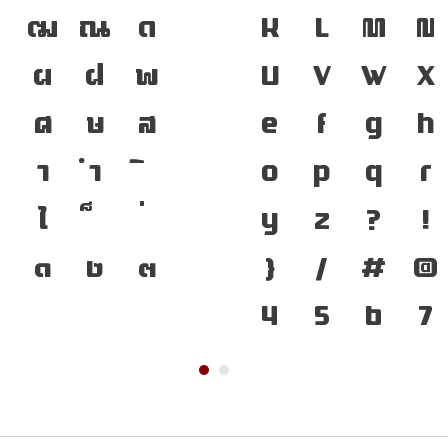
ฑ
ฒ
ณ
ด
K
L
M
N
เป็นชาติดำรงอย
ป
ผ
ฝ
พ
U
V
W
X
เครื่องมือสำค
ศ
ษ
ส
e
f
g
h
ได้ แบบตัวพิ
า
ำ
o
p
q
r
การเปลี่ยนแป
ไ
y
z
?
!
ของสะพานที่เ
๐
๑
๒
๓
}
/
#
@
ปัจจุบันสู่อน
4
5
6
7