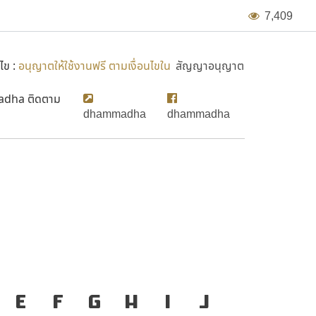
7
,
4
0
9
ไข :
อนุญาตให้ใช้งานฟรี ตามเงื่อนไขใน
สัญญาอนุญาต
adha ติดตาม
dhammadha
dhammadha
bangko
E
F
G
H
I
J
ก
ข
่องมือสำคัญที่ทำให้ความ