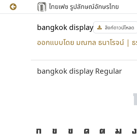
bangkok display
ลิงก์ดาวน์โหลด
ออกแบบโดย มณฑล ธนาโรจน์ | ธร
bangkok display Regular
J
ก
ข
ฃ
ค
ฅ
ฆ
่ทำให้