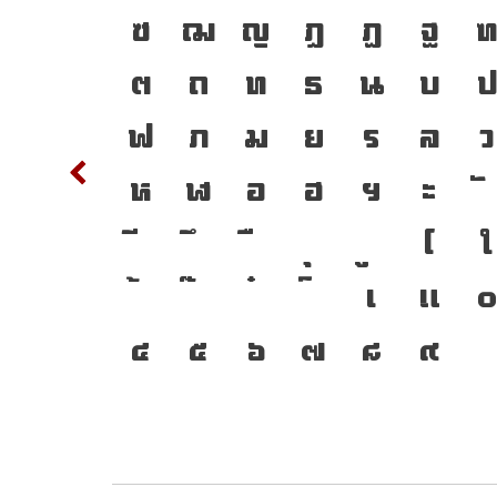
S
T
ซ
ฌ
ญ
ฎ
ฏ
ฐ
ว
c
d
ต
ถ
ท
ธ
น
บ
่ทำให้
m
n
ฟ
ภ
ม
ย
ร
ล
ว
์ที่
w
x
ห
ฬ
อ
ฮ
ฯ
ะ
{
โ
ใ
ง
2
3
เ
แ
ัวตน
๔
๕
๖
๗
๘
๙
าคต