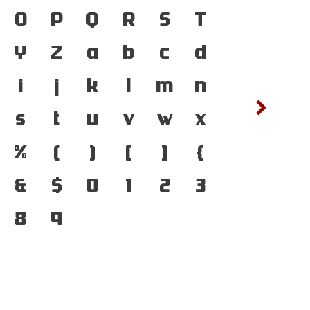
O
P
Q
R
S
T
ซ
ฌ
ู่ได้ ตัวพิมพ์ คือ
Y
Z
a
b
c
d
ต
ถ
ัญที่ทำให้ภาษาดำรงอยู่
i
j
k
l
m
n
ฟ
ภ
มพ์ที่พัฒนาทันกระแส
s
t
u
v
w
x
ห
ฬ
ลง คือ โครงสร้างแกร่ง
%
(
)
[
]
{
ชื่อมตัวตนของชาติ จาก
&
$
0
1
2
3
าคต
8
9
๔
๕