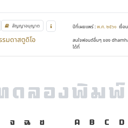
สัญญาอนุญาต
ปีที่เผยแพร่ :
พ.ศ. ๒๕๖๑
เงื่อน
รมดาสตูดิโอ
สนใจฟอนต์อื่นๆ ของ dhamh
ได้ที่
ง
จ
ฉ
ช
A
B
C
D
ภาษา คือ เครื