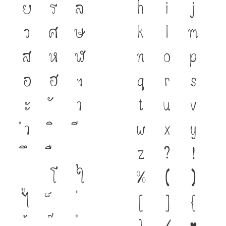
ย
ร
ล
h
i
j
ว
ศ
ษ
k
l
m
ส
ห
ฬ
n
o
p
อ
ฮ
ฯ
q
r
s
ะ
า
t
u
v
ำ
w
x
y
z
?
!
โ
ใ
%
(
)
ไ
[
]
{