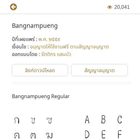
2
0
,
0
4
1
Bangnampueng
ปีที่เผยแพร่ :
พ.ศ. ๒๕๕๙
เงื่อนไข :
อนุญาตให้ใช้งานฟรี ตามสัญญาอนุญาต
ออกแบบโดย :
รัตติกร แสนบัว
ลิงก์ดาวน์โหลด
สัญญาอนุญาต
Bangnampueng Regular
ก
ข
ฃ
A
B
C
ค
ฅ
ฆ
D
E
F