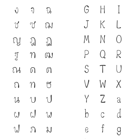
ง
จ
ฉ
G
H
I
ช
ซ
ฌ
J
K
L
ญ
ฎ
ฏ
M
N
O
ฐ
ฑ
ฒ
P
Q
R
ณ
ด
ต
S
T
U
ถ
ท
ธ
V
W
X
น
บ
ป
Y
Z
a
ผ
ฝ
พ
b
c
d
ฟ
ภ
ม
e
f
g