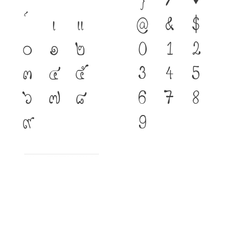
}
/
#
เ
แ
@
&
$
๐
๑
๒
0
1
2
๓
๔
๕
3
4
5
๖
๗
๘
6
7
8
๙
9