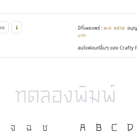
าต
ปีที่เผยแพร่ :
พ.ศ. ๒๕๖๕
อนุญา
บาท
สนใจฟอนต์อื่นๆ ของ Crafty Fo
จ
ฉ
ช
ภาษา คือ เครื่
A
B
C
D