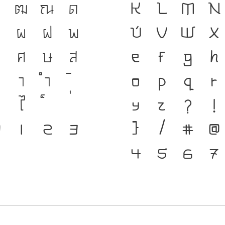
ฑ
ฒ
ณ
ด
เป็นชาติดำรงอ
K
L
M
N
ป
ผ
ฝ
พ
เชื่อมตัวตนของ
U
V
W
X
ศ
ษ
ส
ตัวพิมพ์ คือ เ
e
f
g
h
า
ำ
ดำรงอยู่ได้ แบ
o
p
q
r
ไ
กระแสการเปลี่
y
z
?
!
๐
๑
๒
๓
แกร่งของสะพาน
}
/
#
@
จากปัจจุบันสู่
4
5
6
7