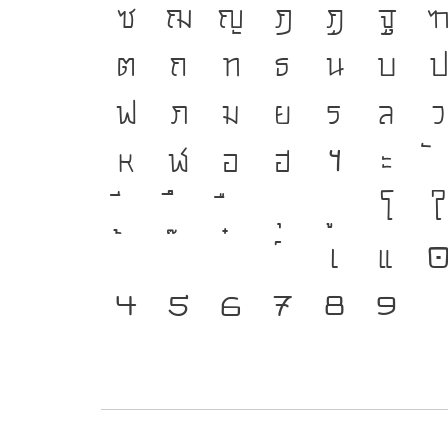
ซ
ฌ
ญ
ฎ
ฏ
ฐ
ต
ถ
ท
ธ
น
บ
ฟ
ภ
ม
ย
ร
ล
ว
ห
ฬ
อ
ฮ
ฯ
ะ
โ
ใ
เ
แ
๔
๕
๖
๗
๘
๙