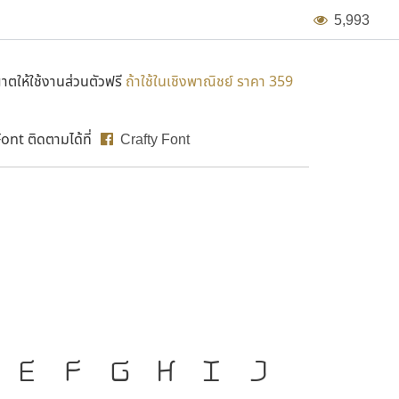
5
,
9
9
3
ตให้ใช้งานส่วนตัวฟรี
ถ้าใช้ในเชิงพาณิชย์ ราคา 359
nt ติดตามได้ที่
Crafty Font
องมือสำคัญที่ทำให้ความ
E
F
G
H
I
J