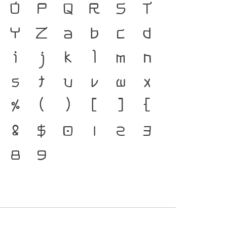
ยู่ได้ ภาษา คือ สะพาน
O
P
Q
R
S
T
ชนชาติ จากอดีตสู่ปัจจุบัน
Y
Z
a
b
c
d
ครื่องมือสำคัญที่ทำให้ภาษา
i
j
k
l
m
n
บตัวพิมพ์ที่พัฒนาทัน
s
t
u
v
w
x
ยนแปลง คือ โครงสร้าง
%
(
)
[
]
{
ที่เชื่อมตัวตนของชาติ
&
$
0
1
2
3
อนาคต
8
9