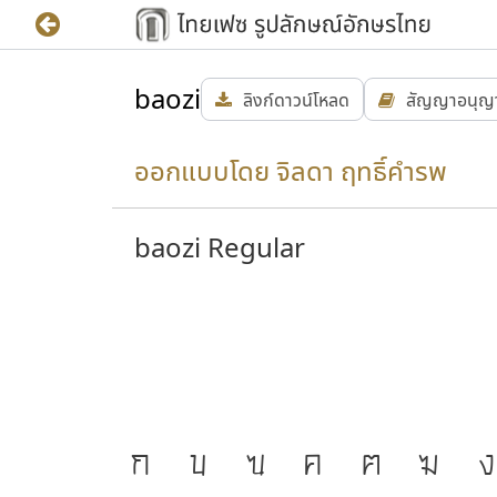
baozi
ลิงก์ดาวน์โหลด
สัญญาอนุญ
ออกแบบโดย จิลดา ฤทธิ์คำรพ
baozi Regular
ก
ข
ฃ
ค
ฅ
ฆ
ง