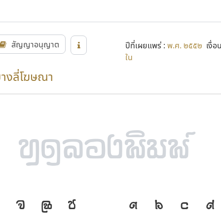
สัญญาอนุญาต
ปีที่เผยแพร่ :
พ.ศ. ๒๕๕๒
เงื่อ
ใน
บางลี่โฆษณา
จ
ฉ
ช
ภาษา คือ เครื
A
B
C
D