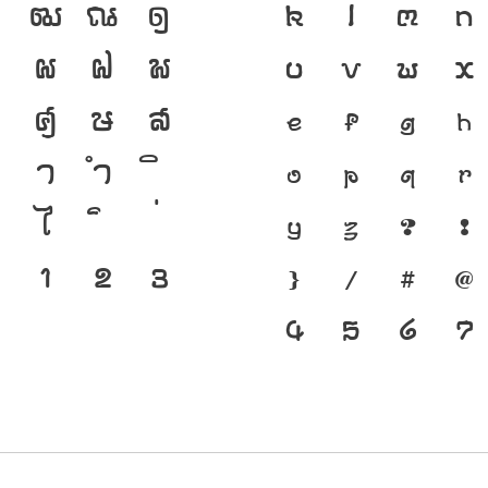
ฑ
ฒ
ณ
ด
เป็นชาติดำรงอ
K
L
M
N
ป
ผ
ฝ
พ
เชื่อมตัวตนขอ
U
V
W
X
ว
ศ
ษ
ส
ปัจจุบัน ตัวพิม
e
f
g
h
า
ำ
ทำให้ภาษาดำรงอ
o
p
q
r
ไ
พัฒนาทันกระแ
y
z
?
!
๑
๒
๓
โครงสร้างแกร่
}
/
#
@
ของชาติ จากปั
4
5
6
7