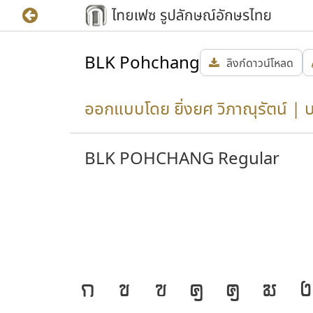
BLK Pohchang
ลิงก์ดาวน์โหลด
ออกแบบโดย ยิ่งยศ วิภาณุรัตน์ | 
BLK POHCHANG Regular
ก
ข
ฃ
ค
ฅ
ฆ
ง