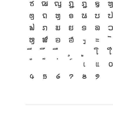
ซ
ฌ
ญ
ฎ
ฏ
ฐ
ต
ถ
ท
ธ
น
บ
ฟ
ภ
ม
ย
ร
ล
ห
ฬ
อ
ฮ
ฯ
ะ
โ
ใ
เ
แ
๐
๔
๕
๖
๗
๘
๙