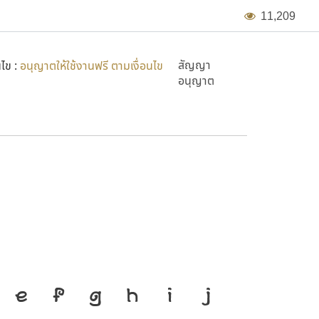
1
1
,
2
0
9
สัญญา
นไข :
อนุญาตให้ใช้งานฟรี ตามเงื่อนไข
อนุญาต
่องมือสำคัญที่ทำให้ความ
E
F
G
H
I
J