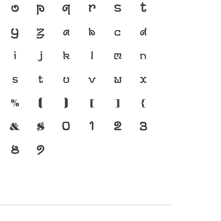
ยู่ได้ ภาษา คือ สะพาน
O
P
Q
R
S
T
งชนชาติ จากอดีตสู่
Y
Z
a
b
c
d
พ์ คือ เครื่องมือสำคัญที่
i
j
k
l
m
n
ยู่ได้ แบบตัวพิมพ์ที่
s
t
u
v
w
x
สการเปลี่ยนแปลง คือ
%
(
)
[
]
{
งของสะพานที่เชื่อมตัวตน
&
$
0
1
2
3
จจุบันสู่อนาคต
8
9