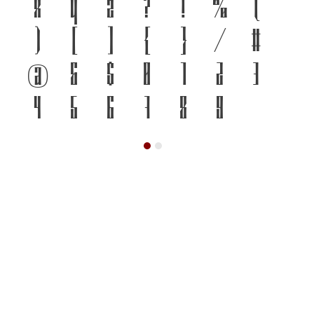
x
y
z
?
!
%
(
)
[
]
{
}
/
#
@
&
$
0
1
2
3
4
5
6
7
8
9