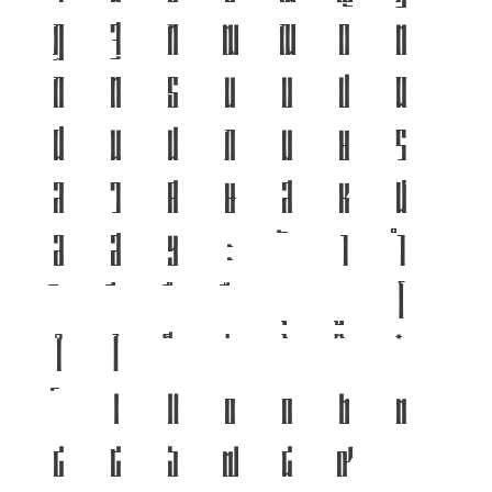
ฏ
ฐ
ฑ
ฒ
ณ
ด
ต
ถ
ท
ธ
น
บ
ป
ผ
ฝ
พ
ฟ
ภ
ม
ย
ร
ล
ว
ศ
ษ
ส
ห
ฬ
อ
ฮ
ฯ
ะ
า
ำ
โ
ใ
ไ
เ
แ
๐
๑
๒
๓
๔
๕
๖
๗
๘
๙