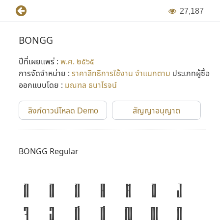
2
7
,
1
8
7
BONGG
ปีที่เผยแพร่ :
พ.ศ. ๒๕๖๕
การจัดจำหน่าย :
ราคาสิทธิการใช้งาน จำแนกตาม
ประเภทผู้ซื้อ
ออกแบบโดย :
มณฑล ธนาโรจน์
ลิงก์ดาวน์โหลด Demo
สัญญาอนุญาต
BONGG Regular
ก
ข
ฃ
ค
ฅ
ฆ
ง
จ
ฉ
ช
ซ
ฌ
ญ
ฎ