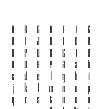
A
B
C
D
E
F
G
H
I
J
K
L
M
N
O
P
Q
R
S
T
U
V
W
X
Y
Z
a
b
c
d
e
f
g
h
i
j
k
l
m
n
o
p
q
r
s
t
u
v
w