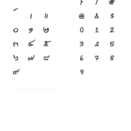
}
/
#
เ
แ
@
&
$
๐
๑
๒
0
1
2
๓
๔
๕
3
4
5
๖
๗
๘
6
7
8
๙
9