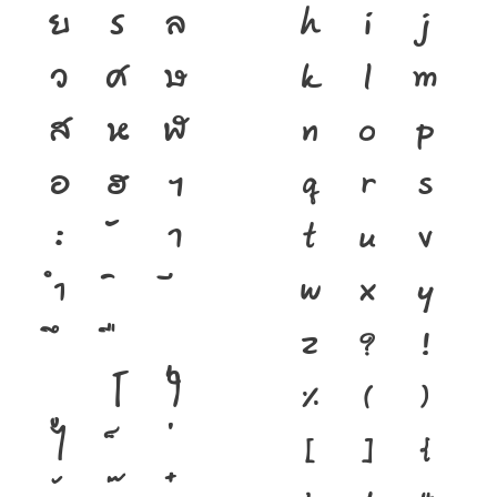
ย
ร
ล
h
i
j
ว
ศ
ษ
k
l
m
ส
ห
ฬ
n
o
p
อ
ฮ
ฯ
q
r
s
ะ
า
t
u
v
ำ
w
x
y
z
?
!
โ
ใ
%
(
)
ไ
[
]
{