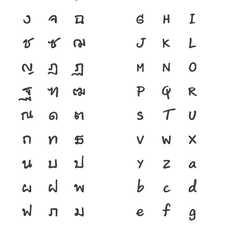
ง
จ
ฉ
G
H
I
ช
ซ
ฌ
J
K
L
ญ
ฎ
ฏ
M
N
O
ฐ
ฑ
ฒ
P
Q
R
ณ
ด
ต
S
T
U
ถ
ท
ธ
V
W
X
น
บ
ป
Y
Z
a
ผ
ฝ
พ
b
c
d
ฟ
ภ
ม
e
f
g