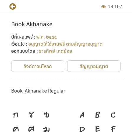
1
8
,
1
0
7
Book Akhanake
ปีที่เผยแพร่ :
พ.ศ. ๒๕๕๔
เงื่อนไข :
อนุญาตให้ใช้งานฟรี ตามสัญญาอนุญาต
ออกแบบโดย :
ธารทิพย์ เกตุย้อย
ลิงก์ดาวน์โหลด
สัญญาอนุญาต
Book_Akhanake Regular
ก
ข
ฃ
A
B
C
ค
ฅ
ฆ
D
E
F