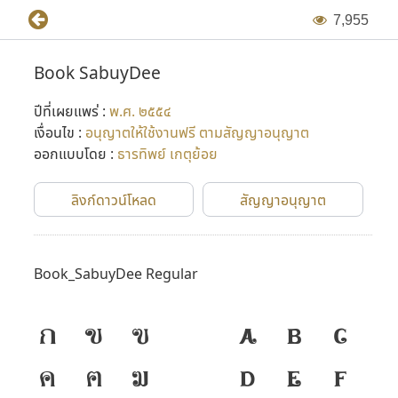
7
,
9
5
5
Book SabuyDee
ปีที่เผยแพร่ :
พ.ศ. ๒๕๕๔
เงื่อนไข :
อนุญาตให้ใช้งานฟรี ตามสัญญาอนุญาต
ออกแบบโดย :
ธารทิพย์ เกตุย้อย
ลิงก์ดาวน์โหลด
สัญญาอนุญาต
Book_SabuyDee Regular
ก
ข
ฃ
A
B
C
ค
ฅ
ฆ
D
E
F