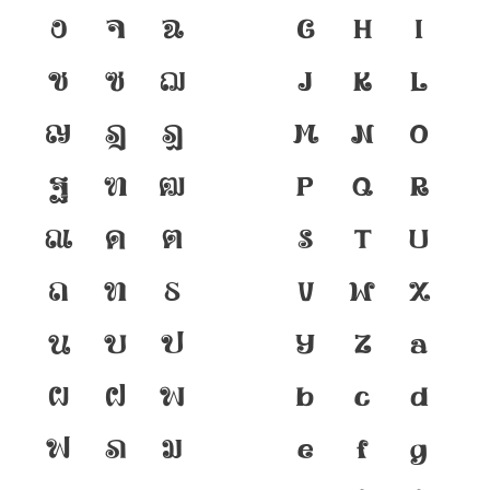
ง
จ
ฉ
G
H
I
ช
ซ
ฌ
J
K
L
ญ
ฎ
ฏ
M
N
O
ฐ
ฑ
ฒ
P
Q
R
ณ
ด
ต
S
T
U
ถ
ท
ธ
V
W
X
น
บ
ป
Y
Z
a
ผ
ฝ
พ
b
c
d
ฟ
ภ
ม
e
f
g