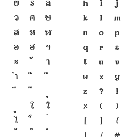
ย
ร
ล
h
i
j
ว
ศ
ษ
k
l
m
ส
ห
ฬ
n
o
p
อ
ฮ
ฯ
q
r
s
ะ
า
t
u
v
ำ
w
x
y
z
?
!
โ
ใ
%
(
)
ไ
[
]
{
}
/
#