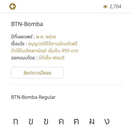
2
,
7
0
4
BTN-Bomba
ปีที่เผยแพร่ :
พ.ศ. ๒๕๖๙
เงื่อนไข :
อนุญาตให้ใช้งานส่วนตัวฟรี
ถ้าใช้ในเชิงพาณิชย์ เริ่มต้น 499 บาท
ออกแบบโดย :
บีทีเอ็น ฟอนต์
ลิงก์ดาวน์โหลด
BTN-Bomba Regular
ก
ข
ฃ
ค
ฅ
ฆ
ง