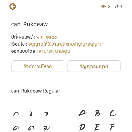
2
1
,
7
9
3
can_Rukdeaw
ปีที่เผยแพร่ :
พ.ศ. ๒๕๕๐
เงื่อนไข :
อนุญาตให้ใช้งานฟรี ตามสัญญาอนุญาต
ออกแบบโดย :
สามารถ นามคุณ
ลิงก์ดาวน์โหลด
สัญญาอนุญาต
can_Rukdeaw Regular
ก
ข
ฃ
A
B
C
ค
ฅ
ฆ
D
E
F