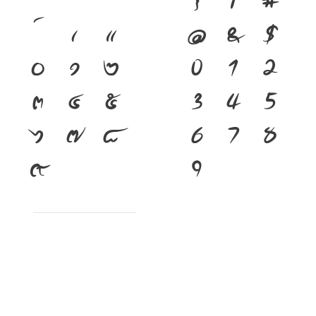
}
/
#
เ
แ
@
&
$
๐
๑
๒
0
1
2
๓
๔
๕
3
4
5
๖
๗
๘
6
7
8
๙
9