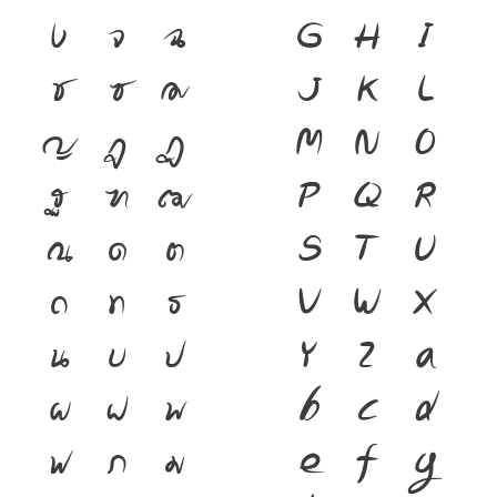
ง
จ
ฉ
G
H
I
ช
ซ
ฌ
J
K
L
ญ
ฎ
ฏ
M
N
O
ฐ
ฑ
ฒ
P
Q
R
ณ
ด
ต
S
T
U
ถ
ท
ธ
V
W
X
น
บ
ป
Y
Z
a
ผ
ฝ
พ
b
c
d
ฟ
ภ
ม
e
f
g