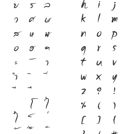
ย
ร
ล
h
i
j
ว
ศ
ษ
k
l
m
ส
ห
ฬ
n
o
p
อ
ฮ
ฯ
q
r
s
ะ
า
t
u
v
ำ
w
x
y
z
?
!
โ
ใ
%
(
)
ไ
[
]
{