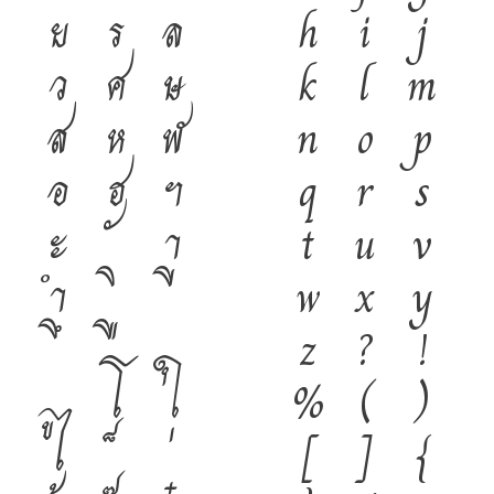
ย
ร
ล
h
i
j
ว
ศ
ษ
k
l
m
ส
ห
ฬ
n
o
p
อ
ฮ
ฯ
q
r
s
ะ
า
t
u
v
ำ
w
x
y
z
?
!
โ
ใ
%
(
)
ไ
[
]
{