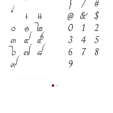
}
/
#
เ
แ
@
&
$
๐
๑
๒
0
1
2
๓
๔
๕
3
4
5
๖
๗
๘
6
7
8
๙
9