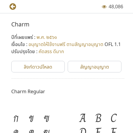
4
8
,
0
8
6
Charm
ปีที่เผยแพร่ :
พ.ศ. ๒๕๖๑
เงื่อนไข :
อนุญาตให้ใช้งานฟรี ตามสัญญาอนุญาต
OFL 1.1
ปรับปรุงโดย :
คัดสรร ดีมาก
ลิงก์ดาวน์โหลด
สัญญาอนุญาต
Charm Regular
ก
ข
ฃ
A
B
C
ค
ฅ
ฆ
D
E
F