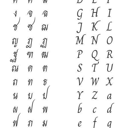
ง
จ
ฉ
G
H
I
ช
ซ
ฌ
J
K
L
ญ
ฎ
ฏ
M
N
O
ฐ
ฑ
ฒ
P
Q
R
ณ
ด
ต
S
T
U
ถ
ท
ธ
V
W
X
น
บ
ป
Y
Z
a
ผ
ฝ
พ
b
c
d
ฟ
ภ
ม
e
f
g