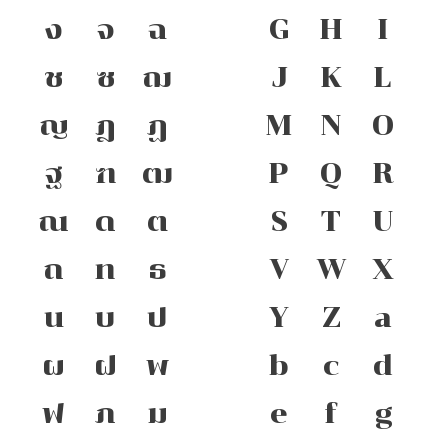
ง
จ
ฉ
G
H
I
ช
ซ
ฌ
J
K
L
ญ
ฎ
ฏ
M
N
O
ฐ
ฑ
ฒ
P
Q
R
ณ
ด
ต
S
T
U
ถ
ท
ธ
V
W
X
น
บ
ป
Y
Z
a
ผ
ฝ
พ
b
c
d
ฟ
ภ
ม
e
f
g