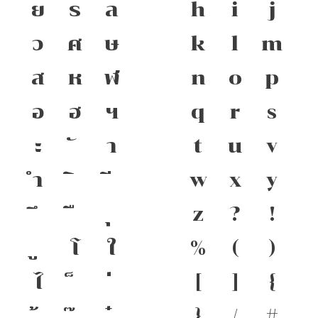
ย
ร
ล
h
i
j
ว
ศ
ษ
k
l
m
ส
ห
ฬ
n
o
p
อ
ฮ
ฯ
q
r
s
ะ
า
t
u
v
ำ
w
x
y
z
?
!
โ
ใ
%
(
)
ไ
[
]
{
}
/
#