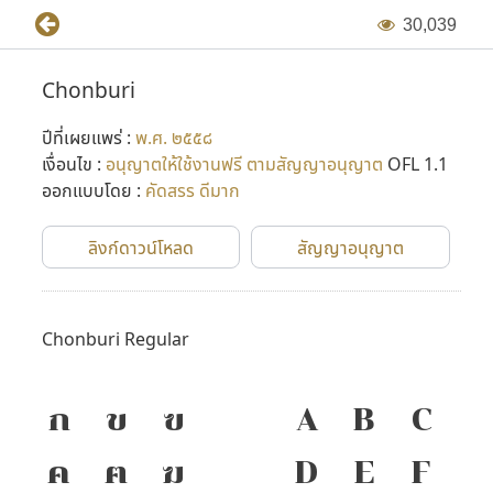
3
0
,
0
3
9
Chonburi
ปีที่เผยแพร่ :
พ.ศ. ๒๕๕๘
เงื่อนไข :
อนุญาตให้ใช้งานฟรี ตามสัญญาอนุญาต
OFL 1.1
ออกแบบโดย :
คัดสรร ดีมาก
ลิงก์ดาวน์โหลด
สัญญาอนุญาต
Chonburi Regular
ก
ข
ฃ
A
B
C
ค
ฅ
ฆ
D
E
F