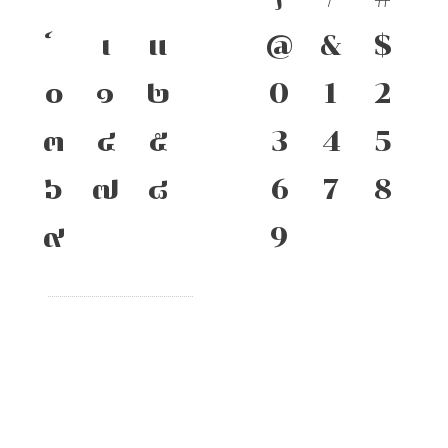
เ
แ
@
&
$
๐
๑
๒
0
1
2
๓
๔
๕
3
4
5
๖
๗
๘
6
7
8
๙
9