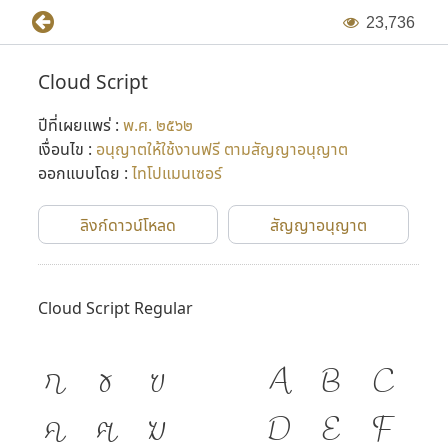
2
3
,
7
3
6
Cloud Script
ปีที่เผยแพร่ :
พ.ศ. ๒๕๖๒
เงื่อนไข :
อนุญาตให้ใช้งานฟรี ตามสัญญาอนุญาต
ออกแบบโดย :
ไทโปแมนเซอร์
ลิงก์ดาวน์โหลด
สัญญาอนุญาต
Cloud Script Regular
ก
ข
ฃ
A
B
C
ค
ฅ
ฆ
D
E
F