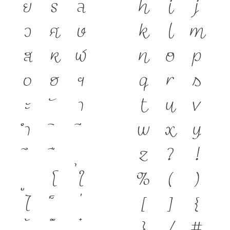
ย
ร
ล
h
i
j
ว
ศ
ษ
k
l
m
ส
ห
ฬ
n
o
p
อ
ฮ
ฯ
q
r
s
ะ
า
t
u
v
ำ
w
x
y
z
?
!
โ
ใ
%
(
)
ไ
[
]
{
}
/
#