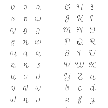
ง
จ
ฉ
G
H
I
ช
ซ
ฌ
J
K
L
ญ
ฎ
ฏ
M
N
O
ฐ
ฑ
ฒ
P
Q
R
ณ
ด
ต
S
T
U
ถ
ท
ธ
V
W
X
น
บ
ป
Y
Z
a
ผ
ฝ
พ
b
c
d
ฟ
ภ
ม
e
f
g