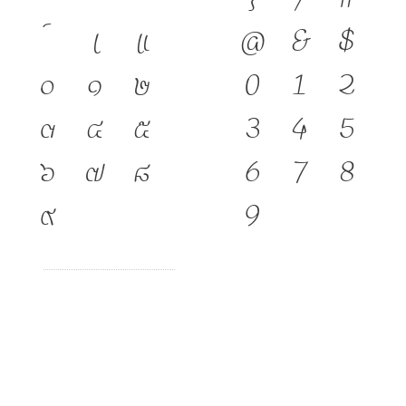
เ
แ
@
&
$
๐
๑
๒
0
1
2
๓
๔
๕
3
4
5
๖
๗
๘
6
7
8
๙
9