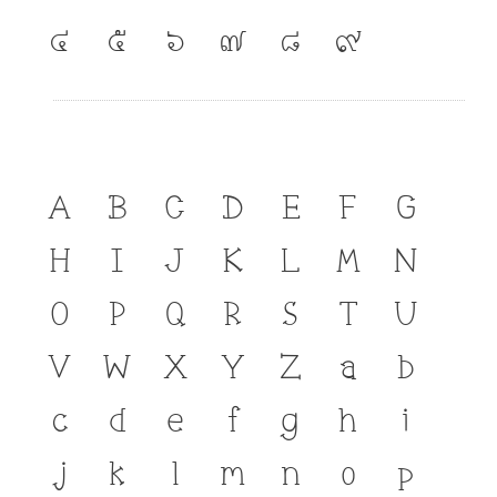
๔
๕
๖
๗
๘
๙
A
B
C
D
E
F
G
H
I
J
K
L
M
N
O
P
Q
R
S
T
U
V
W
X
Y
Z
a
b
c
d
e
f
g
h
i
j
k
l
m
n
o
p