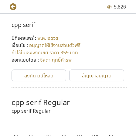
5
,
8
2
6
cpp serif
ปีที่เผยแพร่ :
พ.ศ. ๒๕๖๕
เงื่อนไข :
อนุญาตให้ใช้งานส่วนตัวฟรี
ถ้าใช้ในเชิงพาณิชย์ ราคา 359 บาท
ออกแบบโดย :
จิลดา ฤทธิ์คำรพ
ลิงก์ดาวน์โหลด
สัญญาอนุญาต
cpp serif Regular
cpp serif Regular
ก
ข
ฃ
ค
ฅ
ฆ
ง