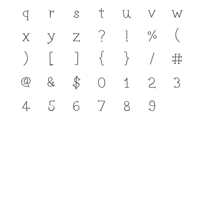
q
r
s
t
u
v
w
x
y
z
?
!
%
(
)
[
]
{
}
/
#
@
&
$
0
1
2
3
4
5
6
7
8
9