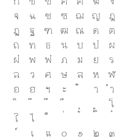
จ
ฉ
ช
ซ
ฌ
ญ
ฎ
ฏ
ฐ
ฑ
ฒ
ณ
ด
ต
ถ
ท
ธ
น
บ
ป
ผ
ฝ
พ
ฟ
ภ
ม
ย
ร
ล
ว
ศ
ษ
ส
ห
ฬ
อ
ฮ
ฯ
ะ
า
ำ
โ
ใ
ไ
เ
แ
๐
๑
๒
๓