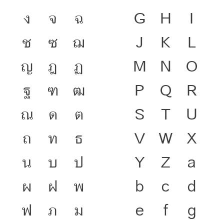
ง
จ
ฉ
G
H
I
ช
ซ
ฌ
J
K
L
ญ
ฎ
ฏ
M
N
O
ฐ
ฑ
ฒ
P
Q
R
ณ
ด
ต
S
T
U
ถ
ท
ธ
V
W
X
น
บ
ป
Y
Z
a
ผ
ฝ
พ
b
c
d
ฟ
ภ
ม
e
f
g