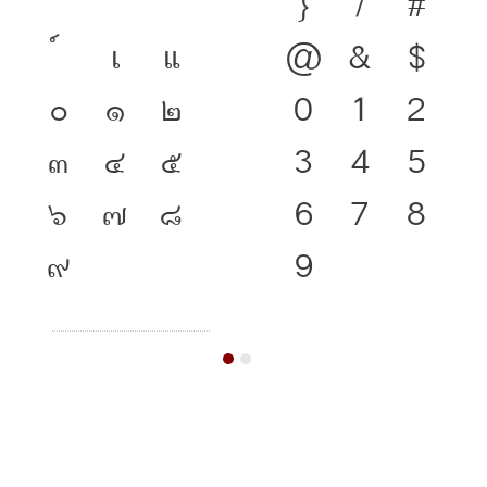
}
/
#
เ
แ
@
&
$
๐
๑
๒
0
1
2
๓
๔
๕
3
4
5
๖
๗
๘
6
7
8
๙
9