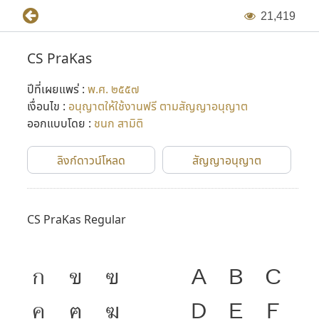
2
1
,
4
1
9
CS PraKas
ปีที่เผยแพร่ :
พ.ศ. ๒๕๕๗
เงื่อนไข :
อนุญาตให้ใช้งานฟรี ตามสัญญาอนุญาต
ออกแบบโดย :
ชนก สามิติ
ลิงก์ดาวน์โหลด
สัญญาอนุญาต
CS PraKas Regular
ก
ข
ฃ
A
B
C
ค
ฅ
ฆ
D
E
F