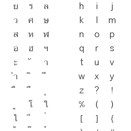
ย
ร
ล
h
i
j
ว
ศ
ษ
k
l
m
ส
ห
ฬ
n
o
p
อ
ฮ
ฯ
q
r
s
ะ
า
t
u
v
ำ
w
x
y
z
?
!
โ
ใ
%
(
)
ไ
[
]
{