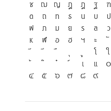
ซ
ฌ
ญ
ฎ
ฏ
ฐ
ฑ
ต
ถ
ท
ธ
น
บ
ป
ฟ
ภ
ม
ย
ร
ล
ว
ห
ฬ
อ
ฮ
ฯ
ะ
โ
ใ
เ
แ
๔
๕
๖
๗
๘
๙