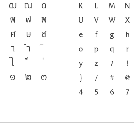
ฒ
ณ
ด
ดำรงอยู่ได้ ภาษา
K
L
M
N
ผ
ฝ
พ
ชนชาติ จากอดีตสู่ปั
U
V
W
X
ศ
ษ
ส
สำคัญที่ทำให้ภาษา
e
f
g
h
า
ำ
พัฒนาทันกระแสกา
o
p
q
r
ไ
แกร่งของสะพานที่เ
y
z
?
!
๐
๑
๒
๓
สู่อนาคต
}
/
#
@
4
5
6
7