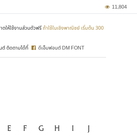
1
1
,
8
0
4
ตให้ใช้งานส่วนตัวฟรี
ถ้าใช้ในเชิงพาณิชย์ เริ่มต้น 300
์ ติดตามได้ที่
ดีเอ็มฟอนต์ DM FONT
ือสำคัญที่ทำให้ความเป็นชาติ
E
F
G
H
I
J