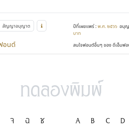
สัญญาอนุญาต
ปีที่เผยแพร่ :
พ.ศ. ๒๕๖๖
อนุญา
บาท
มฟอนต์
สนใจฟอนต์อื่นๆ ของ ดีเอ็มฟอนต
จ
ฉ
ช
ภาษา คือ เครื่องม
A
B
C
D