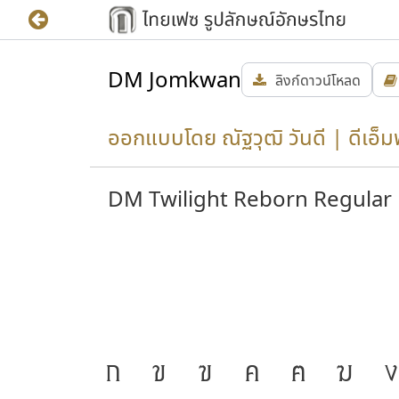
DM Jomkwan
ลิงก์ดาวน์โหลด
ออกแบบโดย ณัฐวุฒิ วันดี | ดีเอ็
DM Twilight Reborn Regular
ก
ข
ฃ
ค
ฅ
ฆ
ง