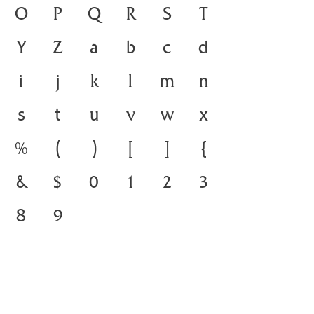
 คือ สะพานเชื่อมตัวตนของ
O
P
Q
R
S
T
จจุบัน ตัวพิมพ์ คือ เครื่องมือ
Y
Z
a
b
c
d
ดำรงอยู่ได้ แบบตัวพิมพ์ที่
i
j
k
l
m
n
รเปลี่ยนแปลง คือ โครงสร้าง
s
t
u
v
w
x
ชื่อมตัวตนของชาติ จากปัจจุบัน
%
(
)
[
]
{
&
$
0
1
2
3
8
9