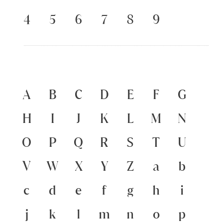
๔
๕
๖
๗
๘
๙
A
B
C
D
E
F
G
H
I
J
K
L
M
N
O
P
Q
R
S
T
U
V
W
X
Y
Z
a
b
c
d
e
f
g
h
i
j
k
l
m
n
o
p