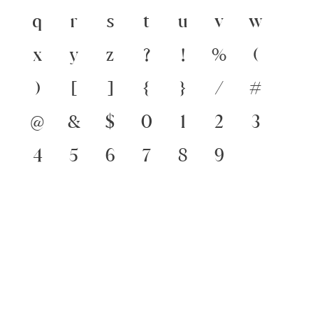
q
r
s
t
u
v
w
x
y
z
?
!
%
(
)
[
]
{
}
/
#
@
&
$
0
1
2
3
4
5
6
7
8
9