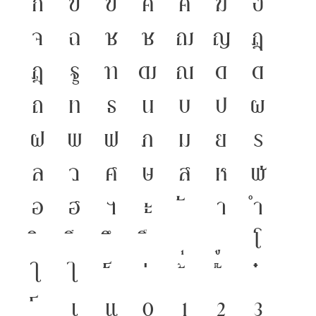
ก
ข
ฃ
ค
ฅ
ฆ
ง
จ
ฉ
ช
ซ
ฌ
ญ
ฎ
ฏ
ฐ
ฑ
ฒ
ณ
ด
ต
ถ
ท
ธ
น
บ
ป
ผ
ฝ
พ
ฟ
ภ
ม
ย
ร
ล
ว
ศ
ษ
ส
ห
ฬ
อ
ฮ
ฯ
ะ
า
ำ
โ
ใ
ไ
เ
แ
๐
๑
๒
๓