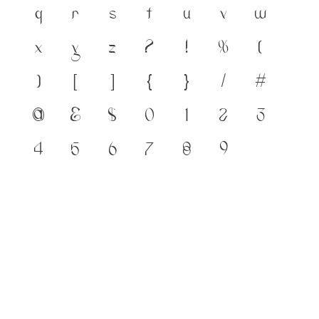
q
r
s
t
u
v
w
x
y
z
?
!
%
(
)
[
]
{
}
/
#
@
&
$
0
1
2
3
4
5
6
7
8
9