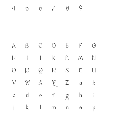
๔
๕
๖
๗
๘
๙
A
B
C
D
E
F
G
H
I
J
K
L
M
N
O
P
Q
R
S
T
U
V
W
X
Y
Z
a
b
c
d
e
f
g
h
i
j
k
l
m
n
o
p