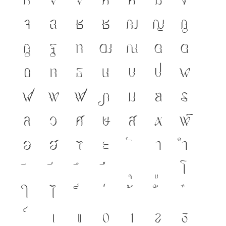
จ
ฉ
ช
ซ
ฌ
ญ
ฎ
ฏ
ฐ
ฑ
ฒ
ณ
ด
ต
ถ
ท
ธ
น
บ
ป
ผ
ฝ
พ
ฟ
ภ
ม
ย
ร
ล
ว
ศ
ษ
ส
ห
ฬ
อ
ฮ
ฯ
ะ
า
ำ
โ
ใ
ไ
เ
แ
๐
๑
๒
๓