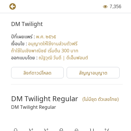
7
,
3
5
6
DM Twilight
ปีที่เผยแพร่ :
พ.ศ. ๒๕๖๕
เงื่อนไข :
อนุญาตให้ใช้งานส่วนตัวฟรี
ถ้าใช้ในเชิงพาณิชย์ เริ่มต้น 300 บาท
ออกแบบโดย :
ณัฐวุฒิ วันดี | ดีเอ็มฟอนต์
ลิงก์ดาวน์โหลด
สัญญาอนุญาต
DM Twilight Regular
(ไม่มีชุด ตัวเลขไทย)
DM Twilight Regular
ก
ข
ฃ
ค
ฅ
ฆ
ง