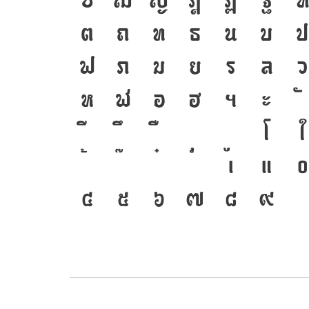
ซ
ฌ
ญ
ฎ
ฏ
ฐ
ต
ถ
ท
ธ
น
บ
ฟ
ภ
ม
ย
ร
ล
ว
ห
ฬ
อ
ฮ
ฯ
ะ
โ
ใ
เ
แ
๐
๔
๕
๖
๗
๘
๙