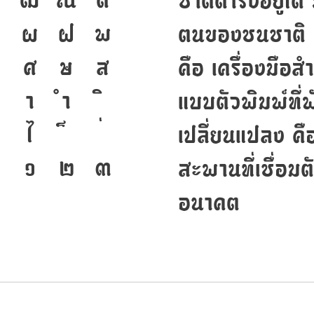
ฑ
ฒ
ณ
ด
ชาติดำรงอยู่ได
ป
ผ
ฝ
พ
ตนของชนชาติ จา
ศ
ษ
ส
คือ เครื่องมือส
า
ำ
แบบตัวพิมพ์ที
ไ
เปลี่ยนแปลง คื
๑
๒
๓
สะพานที่เชื่อมต
อนาคต