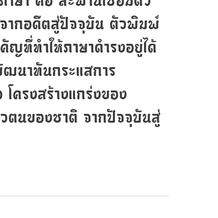
้ ภาษา คือ สะพานเชื่อมตัว
กอดีตสู่ปัจจุบัน ตัวพิมพ์
ำคัญที่ทำให้ภาษาดำรงอยู่ได้
่พัฒนาทันกระแสการ
อ โครงสร้างแกร่งของ
ัวตนของชาติ จากปัจจุบันสู่