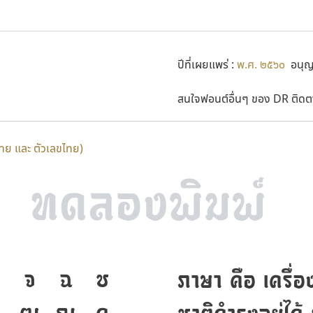
ปีที่เผยแพร่ :
พ.ศ. ๒๕๖๐
อนุญา
สนใจฟอนต์อื่นๆ ของ DR ติดตาม
ไทย และ ตัวเลขไทย)
จ
ฉ
ช
ภาษา คือ เครื่อ