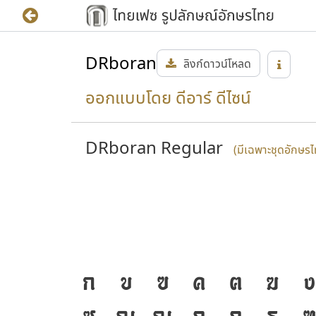
DRboran
ลิงก์ดาวน์โหลด
ออกแบบโดย ดีอาร์ ดีไซน์
DRboran Regular
(มีเฉพาะชุดอักษร
ก
ข
ฃ
ค
ฅ
ฆ
ง