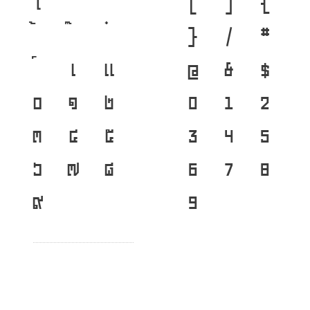
ไ
[
]
{
}
/
#
เ
แ
@
&
$
๐
๑
๒
0
1
2
๓
๔
๕
3
4
5
๖
๗
๘
6
7
8
๙
9