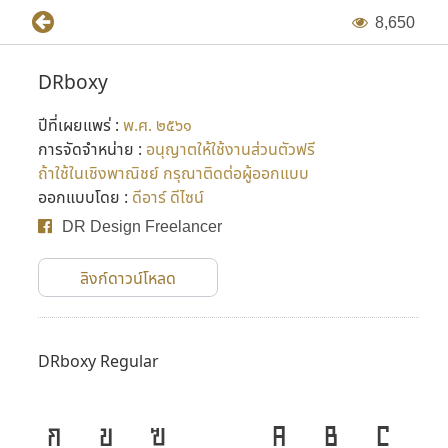
8
,
6
5
0
DRboxy
ปีที่เผยแพร่ :
พ.ศ. ๒๕๖๑
การจัดจำหน่าย :
อนุญาตให้ใช้งานส่วนตัวฟรี
ถ้าใช้ในเชิงพาณิชย์ กรุณาติดต่อผู้ออกแบบ
ออกแบบโดย :
ดีอาร์ ดีไซน์
DR Design Freelancer
ลิงก์ดาวน์โหลด
DRboxy Regular
ก
ข
ฃ
A
B
C