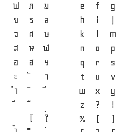
ฟ
ภ
ม
e
f
g
ย
ร
ล
h
i
j
ว
ศ
ษ
k
l
m
ส
ห
ฬ
n
o
p
อ
ฮ
ฯ
q
r
s
ะ
า
t
u
v
ำ
w
x
y
z
?
!
โ
ใ
%
(
)