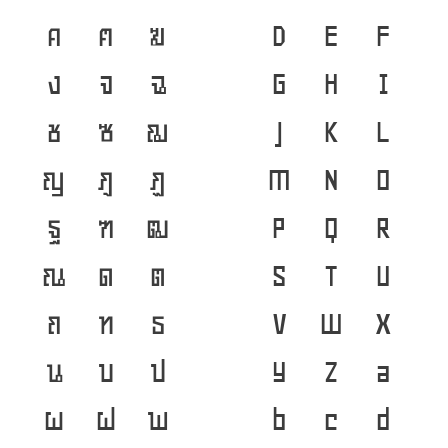
ค
ฅ
ฆ
D
E
F
ง
จ
ฉ
G
H
I
ช
ซ
ฌ
J
K
L
ญ
ฎ
ฏ
M
N
O
ฐ
ฑ
ฒ
P
Q
R
ณ
ด
ต
S
T
U
ถ
ท
ธ
V
W
X
น
บ
ป
Y
Z
a
ผ
ฝ
พ
b
c
d