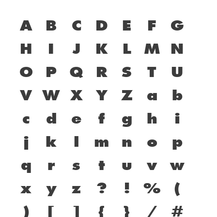
A
B
C
D
E
F
G
H
I
J
K
L
M
N
O
P
Q
R
S
T
U
V
W
X
Y
Z
a
b
c
d
e
f
g
h
i
j
k
l
m
n
o
p
q
r
s
t
u
v
w
x
y
z
?
!
%
(
)
[
]
{
}
/
#