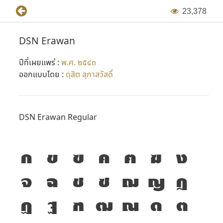
2
3
,
3
7
8
เช่น MS Office 2000 ส่วนการแสดงผลทางหน้าเว็บเพจจะแสดง
ได้เฉพาะภาษาอังกฤษเท่านั้น
DSN Erawan
DSN
(
N
หมายถึง New) เป็นฟอนต์ที่ใช้ codepage ทั้งไทยและ
ปีที่เผยแพร่ :
พ.ศ. ๒๕๔๓
อังกฤษตามแบบฟอนต์ New ของ Windows ทั้ง 3 ตัวคือ
ออกแบบโดย :
ดุสิต สุภาสวัสดิ์
Angsana New, Browallia New และ Cordia New สามารถแก้
ปัญหาในการใช้ฟอนต์ภาษาไทยกับโปรแกรม MS Office 2000
ทั้งภาษาไทยและอังกฤษในฟอนต์เดียวกันได้เป็นอย่างดี รวมถึง
DSN Erawan Regular
การการกำหนดฟอนต์ใน HTML ให้แสดงบนหน้าเว็บเพจได้ทั้ง
ไทย-อังกฤษในฟอนต์เดียวกันอีกด้วย แต่ที่จะต่างกันคือ มีการ
ก
ข
ฃ
ค
ฅ
ฆ
ง
อ้างอิงเอาตัวอักษรไทยต่างๆ ที่จำเป็นมาไว้ตรงตำแหน่งที่
สามารถกดแป้น ALT ใส่ได้โดยตรง สามารถมองเห็นและใช้งานได้
จ
ฉ
ช
ซ
ฌ
ญ
ฎ
กับโปรแกรม Photoshop 5 และ Illustrator 8
ฏ
ฐ
ฑ
ฒ
ณ
ด
ต
ชุดฟอนต์
DSN
เป็นการเปลี่ยนชื่อจากรหัสเดิม
DSS
(
S
หมาย