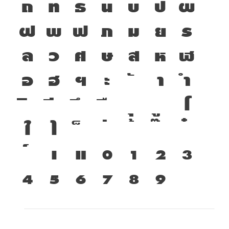
ถ
ท
ธ
น
บ
ป
ผ
ถึง Symbol / สัญลักษณ์) หลังจากมีการปรับปรุงใหม่ ในปี พ.ศ.
๒๕๔๓ จึงเปลี่ยนรหัสทั้งหมดใหม่เป็น
DSN
ฝ
พ
ฟ
ภ
ม
ย
ร
ล
ว
ศ
ษ
ส
ห
ฬ
ที่มาข้อมูล : ฟอนต์แต่ละแบบใช้อย่างไร โดย ดุสิต สุภาสวัสดิ์ (๗
สิงหาคม พ.ศ. ๒๕๔๓)
อ
ฮ
ฯ
ะ
า
ำ
โ
ใ
ไ
เ
แ
๐
๑
๒
๓
๔
๕
๖
๗
๘
๙