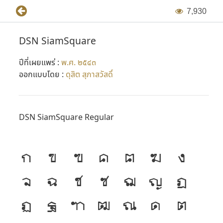
7
,
9
3
0
เช่น MS Office 2000 ส่วนการแสดงผลทางหน้าเว็บเพจจะแสดง
ได้เฉพาะภาษาอังกฤษเท่านั้น
DSN SiamSquare
DSN
(
N
หมายถึง New) เป็นฟอนต์ที่ใช้ codepage ทั้งไทยและ
ปีที่เผยแพร่ :
พ.ศ. ๒๕๔๓
อังกฤษตามแบบฟอนต์ New ของ Windows ทั้ง 3 ตัวคือ
ออกแบบโดย :
ดุสิต สุภาสวัสดิ์
Angsana New, Browallia New และ Cordia New สามารถแก้
ปัญหาในการใช้ฟอนต์ภาษาไทยกับโปรแกรม MS Office 2000
ทั้งภาษาไทยและอังกฤษในฟอนต์เดียวกันได้เป็นอย่างดี รวมถึง
DSN SiamSquare Regular
การการกำหนดฟอนต์ใน HTML ให้แสดงบนหน้าเว็บเพจได้ทั้ง
ไทย-อังกฤษในฟอนต์เดียวกันอีกด้วย แต่ที่จะต่างกันคือ มีการ
ก
ข
ฃ
ค
ฅ
ฆ
ง
อ้างอิงเอาตัวอักษรไทยต่างๆ ที่จำเป็นมาไว้ตรงตำแหน่งที่
สามารถกดแป้น ALT ใส่ได้โดยตรง สามารถมองเห็นและใช้งานได้
จ
ฉ
ช
ซ
ฌ
ญ
ฎ
กับโปรแกรม Photoshop 5 และ Illustrator 8
ฏ
ฐ
ฑ
ฒ
ณ
ด
ต
ชุดฟอนต์
DSN
เป็นการเปลี่ยนชื่อจากรหัสเดิม
DSS
(
S
หมาย