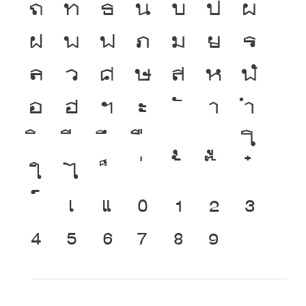
ถ
ท
ธ
น
บ
ป
ผ
ถึง Symbol / สัญลักษณ์) หลังจากมีการปรับปรุงใหม่ ในปี พ.ศ.
๒๕๔๓ จึงเปลี่ยนรหัสทั้งหมดใหม่เป็น
DSN
ฝ
พ
ฟ
ภ
ม
ย
ร
ล
ว
ศ
ษ
ส
ห
ฬ
ที่มาข้อมูล : ฟอนต์แต่ละแบบใช้อย่างไร โดย ดุสิต สุภาสวัสดิ์ (๗
สิงหาคม พ.ศ. ๒๕๔๓)
อ
ฮ
ฯ
ะ
า
ำ
โ
ใ
ไ
เ
แ
๐
๑
๒
๓
๔
๕
๖
๗
๘
๙