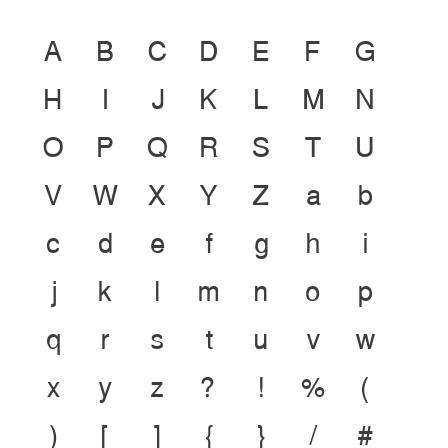
A
B
C
D
E
F
G
H
I
J
K
L
M
N
O
P
Q
R
S
T
U
V
W
X
Y
Z
a
b
c
d
e
f
g
h
i
j
k
l
m
n
o
p
q
r
s
t
u
v
w
x
y
z
?
!
%
(
)
[
]
{
}
/
#