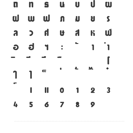
ถ
ท
ธ
น
บ
ป
ผ
ถึง Symbol / สัญลักษณ์) หลังจากมีการปรับปรุงใหม่ ในปี พ.ศ.
๒๕๔๓ จึงเปลี่ยนรหัสทั้งหมดใหม่เป็น
DSN
ฝ
พ
ฟ
ภ
ม
ย
ร
ล
ว
ศ
ษ
ส
ห
ฬ
ที่มาข้อมูล : ฟอนต์แต่ละแบบใช้อย่างไร โดย ดุสิต สุภาสวัสดิ์ (๗
สิงหาคม พ.ศ. ๒๕๔๓)
อ
ฮ
ฯ
ะ
า
ำ
โ
ใ
ไ
เ
แ
๐
๑
๒
๓
๔
๕
๖
๗
๘
๙