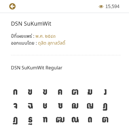
1
5
,
5
9
4
เช่น MS Office 2000 ส่วนการแสดงผลทางหน้าเว็บเพจจะแสดง
ได้เฉพาะภาษาอังกฤษเท่านั้น
DSN SuKumWit
DSN
(
N
หมายถึง New) เป็นฟอนต์ที่ใช้ codepage ทั้งไทยและ
ปีที่เผยแพร่ :
พ.ศ. ๒๕๔๓
อังกฤษตามแบบฟอนต์ New ของ Windows ทั้ง 3 ตัวคือ
ออกแบบโดย :
ดุสิต สุภาสวัสดิ์
Angsana New, Browallia New และ Cordia New สามารถแก้
ปัญหาในการใช้ฟอนต์ภาษาไทยกับโปรแกรม MS Office 2000
ทั้งภาษาไทยและอังกฤษในฟอนต์เดียวกันได้เป็นอย่างดี รวมถึง
DSN SuKumWit Regular
การการกำหนดฟอนต์ใน HTML ให้แสดงบนหน้าเว็บเพจได้ทั้ง
ไทย-อังกฤษในฟอนต์เดียวกันอีกด้วย แต่ที่จะต่างกันคือ มีการ
ก
ข
ฃ
ค
ฅ
ฆ
ง
อ้างอิงเอาตัวอักษรไทยต่างๆ ที่จำเป็นมาไว้ตรงตำแหน่งที่
สามารถกดแป้น ALT ใส่ได้โดยตรง สามารถมองเห็นและใช้งานได้
จ
ฉ
ช
ซ
ฌ
ญ
ฎ
กับโปรแกรม Photoshop 5 และ Illustrator 8
ฏ
ฐ
ฑ
ฒ
ณ
ด
ต
ชุดฟอนต์
DSN
เป็นการเปลี่ยนชื่อจากรหัสเดิม
DSS
(
S
หมาย