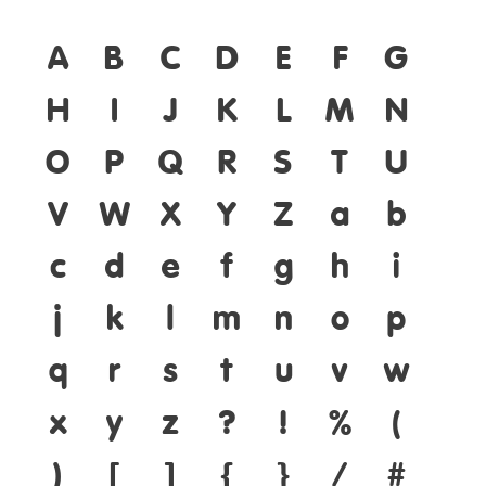
A
B
C
D
E
F
G
H
I
J
K
L
M
N
O
P
Q
R
S
T
U
V
W
X
Y
Z
a
b
c
d
e
f
g
h
i
j
k
l
m
n
o
p
q
r
s
t
u
v
w
x
y
z
?
!
%
(
)
[
]
{
}
/
#