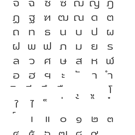
จ
ฉ
ช
ซ
ฌ
ญ
ฎ
ฏ
ฐ
ฑ
ฒ
ณ
ด
ต
ถ
ท
ธ
น
บ
ป
ผ
ฝ
พ
ฟ
ภ
ม
ย
ร
ล
ว
ศ
ษ
ส
ห
ฬ
อ
ฮ
ฯ
ะ
า
ำ
โ
ใ
ไ
เ
แ
๐
๑
๒
๓
๔
๕
๖
๗
๘
๙