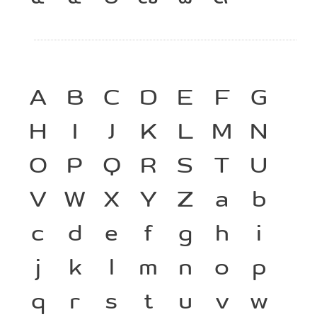
A
B
C
D
E
F
G
H
I
J
K
L
M
N
O
P
Q
R
S
T
U
V
W
X
Y
Z
a
b
c
d
e
f
g
h
i
j
k
l
m
n
o
p
q
r
s
t
u
v
w