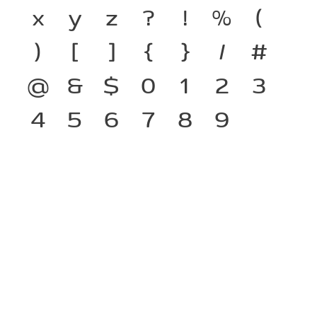
x
y
z
?
!
%
(
)
[
]
{
}
/
#
@
&
$
0
1
2
3
4
5
6
7
8
9