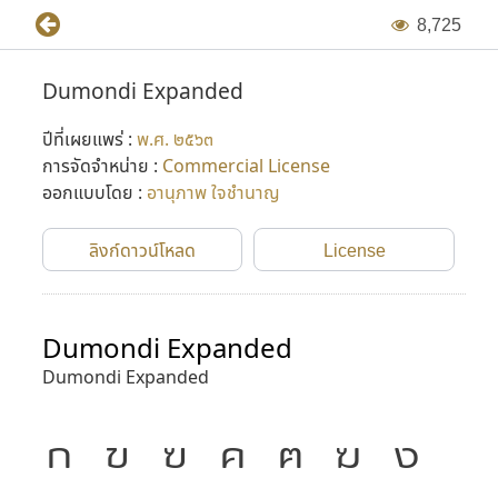
8
,
7
2
5
Dumondi Expanded
ปีที่เผยแพร่ :
พ.ศ. ๒๕๖๓
การจัดจำหน่าย :
Commercial License
ออกแบบโดย :
อานุภาพ ใจชำนาญ
ลิงก์ดาวน์โหลด
License
Dumondi Expanded
Dumondi Expanded
ก
ข
ฃ
ค
ฅ
ฆ
ง