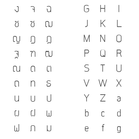
ง
จ
ฉ
G
H
I
ช
ซ
ฌ
J
K
L
ญ
ฎ
ฏ
M
N
O
ฐ
ฑ
ฒ
P
Q
R
ณ
ด
ต
S
T
U
ถ
ท
ธ
V
W
X
น
บ
ป
Y
Z
a
ผ
ฝ
พ
b
c
d
ฟ
ภ
ม
e
f
g