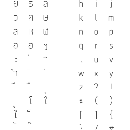
ย
ร
ล
h
i
j
ว
ศ
ษ
k
l
m
ส
ห
ฬ
n
o
p
อ
ฮ
ฯ
q
r
s
ะ
า
t
u
v
ำ
w
x
y
z
?
!
โ
ใ
%
(
)
ไ
[
]
{
}
/
#