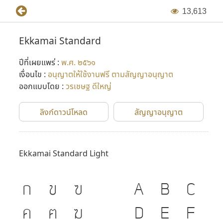
1
3
,
6
1
3
Ekkamai Standard
ปีที่เผยแพร่ :
พ.ศ. ๒๕๖๑
เงื่อนไข :
อนุญาตให้ใช้งานฟรี ตามสัญญาอนุญาต
ออกแบบโดย :
วรเชษฐ ดีใหญ่
ลิงก์ดาวน์โหลด
สัญญาอนุญาต
Ekkamai Standard Light
ก
ข
ฃ
A
B
C
ค
ฅ
ฆ
D
E
F