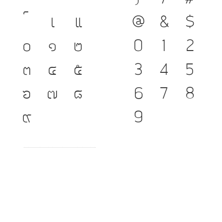
เ
แ
@
&
$
๐
๑
๒
0
1
2
๓
๔
๕
3
4
5
๖
๗
๘
6
7
8
๙
9