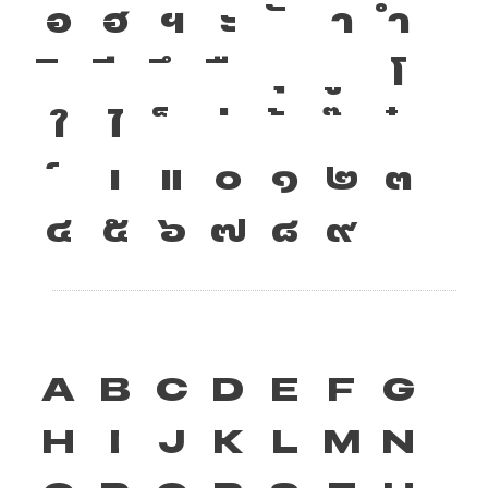
อ
ฮ
ฯ
ะ
า
ำ
โ
ใ
ไ
เ
แ
๐
๑
๒
๓
๔
๕
๖
๗
๘
๙
A
B
C
D
E
F
G
H
I
J
K
L
M
N