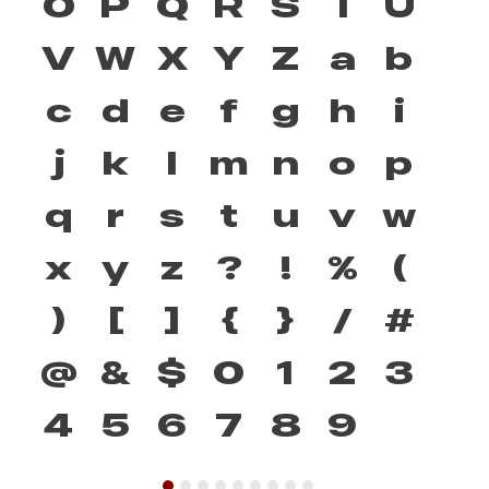
O
P
Q
R
S
T
U
V
W
X
Y
Z
a
b
c
d
e
f
g
h
i
j
k
l
m
n
o
p
q
r
s
t
u
v
w
x
y
z
?
!
%
(
)
[
]
{
}
/
#
@
&
$
0
1
2
3
4
5
6
7
8
9