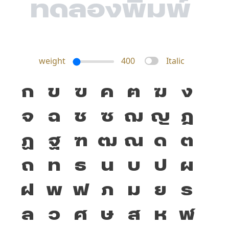
weight
400
Italic
ก
ข
ฃ
ค
ฅ
ฆ
ง
จ
ฉ
ช
ซ
ฌ
ญ
ฎ
ฏ
ฐ
ฑ
ฒ
ณ
ด
ต
ถ
ท
ธ
น
บ
ป
ผ
ฝ
พ
ฟ
ภ
ม
ย
ร
ล
ว
ศ
ษ
ส
ห
ฬ