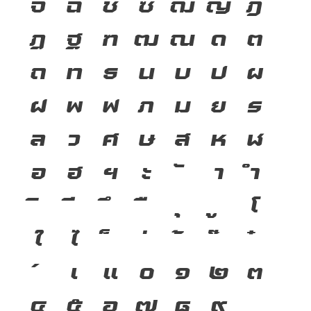
จ
ฉ
ช
ซ
ฌ
ญ
ฎ
ฏ
ฐ
ฑ
ฒ
ณ
ด
ต
ถ
ท
ธ
น
บ
ป
ผ
ฝ
พ
ฟ
ภ
ม
ย
ร
ล
ว
ศ
ษ
ส
ห
ฬ
อ
ฮ
ฯ
ะ
า
ำ
โ
ใ
ไ
เ
แ
๐
๑
๒
๓
๔
๕
๖
๗
๘
๙