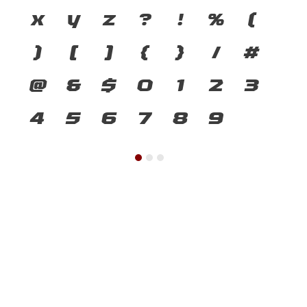
x
y
z
?
!
%
(
)
[
]
{
}
/
#
@
&
$
0
1
2
3
4
5
6
7
8
9