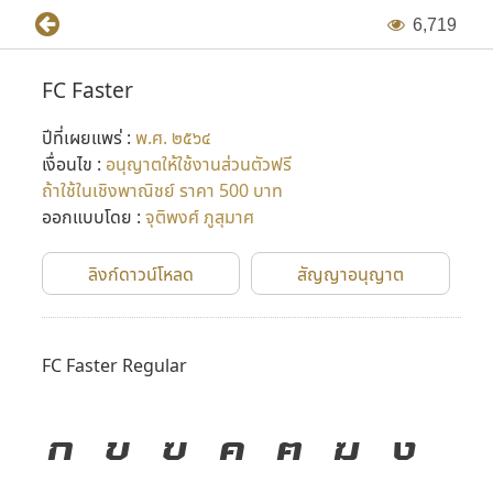
6
,
7
1
9
FC Faster
ปีที่เผยแพร่ :
พ.ศ. ๒๕๖๔
เงื่อนไข :
อนุญาตให้ใช้งานส่วนตัวฟรี
ถ้าใช้ในเชิงพาณิชย์ ราคา 500 บาท
ออกแบบโดย :
จุติพงศ์ ภูสุมาศ
ลิงก์ดาวน์โหลด
สัญญาอนุญาต
FC Faster Regular
ก
ข
ฃ
ค
ฅ
ฆ
ง