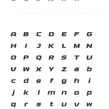
A
B
C
D
E
F
G
H
I
J
K
L
M
N
O
P
Q
R
S
T
U
V
W
X
Y
Z
a
b
c
d
e
f
g
h
i
j
k
l
m
n
o
p
q
r
s
t
u
v
w