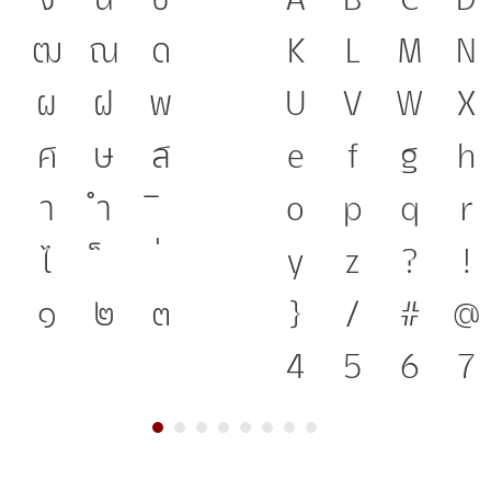
จ
ฉ
ช
ภาษา คือ เครื่อ
A
B
C
D
ฑ
ฒ
ณ
ด
ชาติดำรงอยู่ได้
K
L
M
N
ผ
ฝ
พ
ของชนชาติ จากอดี
U
V
W
X
ศ
ษ
ส
เครื่องมือสำคัญ
e
f
g
h
า
ำ
ตัวพิมพ์ที่พัฒน
o
p
q
r
ไ
โครงสร้างแกร่ง
y
z
?
!
๑
๒
๓
ชาติ จากปัจจุบั
}
/
#
@
4
5
6
7