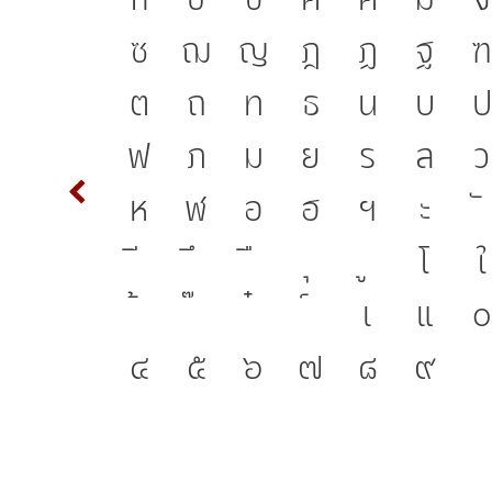
ามเป็น
J
ก
ข
ฃ
ค
ฅ
ฆ
ง
อมตัว
T
ซ
ฌ
ญ
ฎ
ฏ
ฐ
วพิมพ์
d
ต
ถ
ท
ธ
น
บ
ป
อยู่ได้
m
n
ฟ
ภ
ม
ย
ร
ล
ว
นแปลง
w
x
ห
ฬ
อ
ฮ
ฯ
ะ
อมตัว
{
โ
ใ
2
3
เ
แ
๐
๔
๕
๖
๗
๘
๙