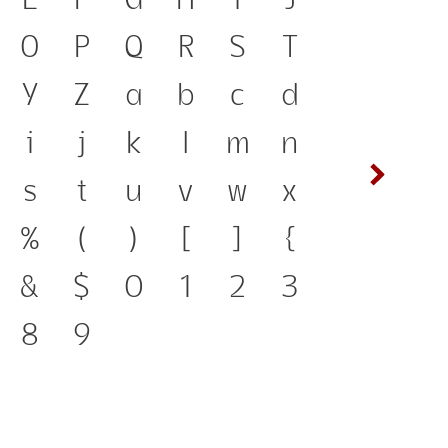
งมือสำคัญที่ทำให้ความเป็น
E
F
G
H
I
J
ก
ข
 ภาษา คือ สะพานเชื่อมตัวตน
O
P
Q
R
S
T
ซ
ฌ
ตสู่ปัจจุบัน ตัวพิมพ์ คือ
Y
Z
a
b
c
d
ต
ถ
ที่ทำให้ภาษาดำรงอยู่ได้ แบบ
i
j
k
l
m
n
ฟ
ภ
าทันการเปลี่ยนแปลง คือ
s
t
u
v
w
x
ห
ฬ
ของสะพานที่เชื่อมตัวตนของ
%
(
)
[
]
{
นสู่อนาคต
&
$
0
1
2
3
8
9
๔
๕