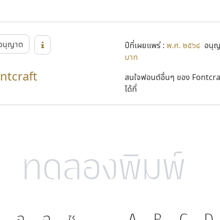
อนุญาต
ปีที่เผยแพร่ :
พ.ศ. ๒๕๖๔
อนุญา
บาท
ontcraft
สนใจฟอนต์อื่นๆ ของ Fontcra
ได้ที่