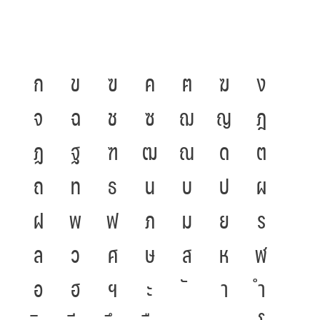
ก
ข
ฃ
ค
ฅ
ฆ
ง
จ
ฉ
ช
ซ
ฌ
ญ
ฎ
ฏ
ฐ
ฑ
ฒ
ณ
ด
ต
ถ
ท
ธ
น
บ
ป
ผ
ฝ
พ
ฟ
ภ
ม
ย
ร
ล
ว
ศ
ษ
ส
ห
ฬ
อ
ฮ
ฯ
ะ
า
ำ