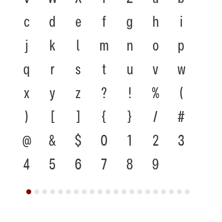
c
d
e
f
g
h
i
j
k
l
m
n
o
p
q
r
s
t
u
v
w
x
y
z
?
!
%
(
)
[
]
{
}
/
#
@
&
$
0
1
2
3
4
5
6
7
8
9