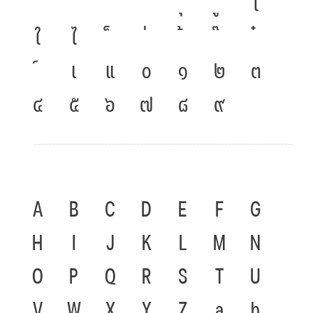
โ
ใ
ไ
เ
แ
๐
๑
๒
๓
๔
๕
๖
๗
๘
๙
A
B
C
D
E
F
G
H
I
J
K
L
M
N
O
P
Q
R
S
T
U
V
W
X
Y
Z
a
b