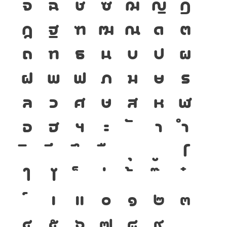
จ
ฉ
ช
ซ
ฌ
ญ
ฎ
ฏ
ฐ
ฑ
ฒ
ณ
ด
ต
ถ
ท
ธ
น
บ
ป
ผ
ฝ
พ
ฟ
ภ
ม
ย
ร
ล
ว
ศ
ษ
ส
ห
ฬ
อ
ฮ
ฯ
ะ
า
ำ
โ
ใ
ไ
เ
แ
๐
๑
๒
๓
๔
๕
๖
๗
๘
๙