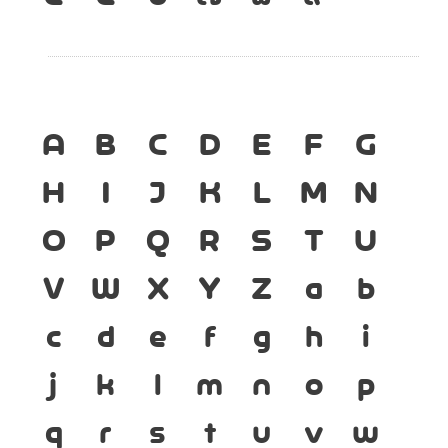
A
B
C
D
E
F
G
H
I
J
K
L
M
N
O
P
Q
R
S
T
U
V
W
X
Y
Z
a
b
c
d
e
f
g
h
i
j
k
l
m
n
o
p
q
r
s
t
u
v
w