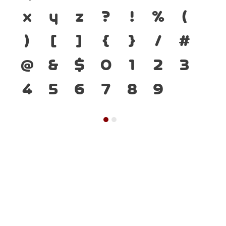
x
y
z
?
!
%
(
)
[
]
{
}
/
#
@
&
$
0
1
2
3
4
5
6
7
8
9