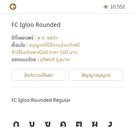
1
0
,
5
5
2
FC Igloo Rounded
ปีที่เผยแพร่ :
พ.ศ. ๒๕๖๖
เงื่อนไข :
อนุญาตให้ใช้งานส่วนตัวฟรี
ถ้าใช้ในเชิงพาณิชย์ ราคา 500 บาท
ออกแบบโดย :
จุติพงศ์ ภูสุมาศ
ลิงก์ดาวน์โหลด
สัญญาอนุญาต
FC Igloo Rounded Regular
ก
ข
ฃ
ค
ฅ
ฆ
ง