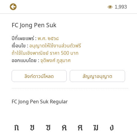
1
,
9
9
3
FC Jong Pen Suk
ปีที่เผยแพร่ :
พ.ศ. ๒๕๖๘
เงื่อนไข :
อนุญาตให้ใช้งานส่วนตัวฟรี
ถ้าใช้ในเชิงพาณิชย์ ราคา 500 บาท
ออกแบบโดย :
จุติพงศ์ ภูสุมาศ
ลิงก์ดาวน์โหลด
สัญญาอนุญาต
FC Jong Pen Suk Regular
ก
ข
ฃ
ค
ฅ
ฆ
ง