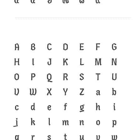
A
B
C
D
E
F
G
H
I
J
K
L
M
N
O
P
Q
R
S
T
U
V
W
X
Y
Z
a
b
c
d
e
f
g
h
i
j
k
l
m
n
o
p
q
r
s
t
u
v
w