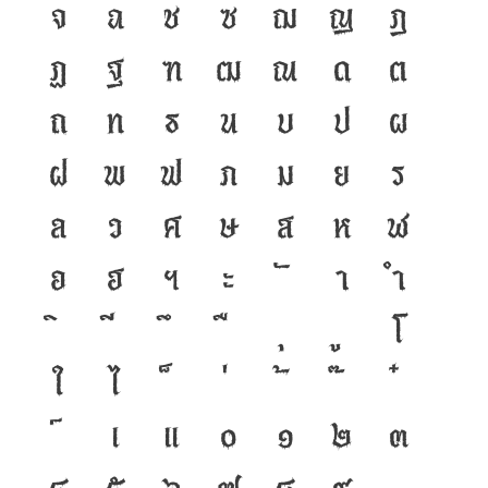
จ
ฉ
ช
ซ
ฌ
ญ
ฎ
ฏ
ฐ
ฑ
ฒ
ณ
ด
ต
ถ
ท
ธ
น
บ
ป
ผ
ฝ
พ
ฟ
ภ
ม
ย
ร
ล
ว
ศ
ษ
ส
ห
ฬ
อ
ฮ
ฯ
ะ
า
ำ
โ
ใ
ไ
เ
แ
๐
๑
๒
๓
๔
๕
๖
๗
๘
๙