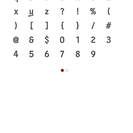
x
y
z
?
!
%
(
)
[
]
{
}
/
#
@
&
$
0
1
2
3
4
5
6
7
8
9