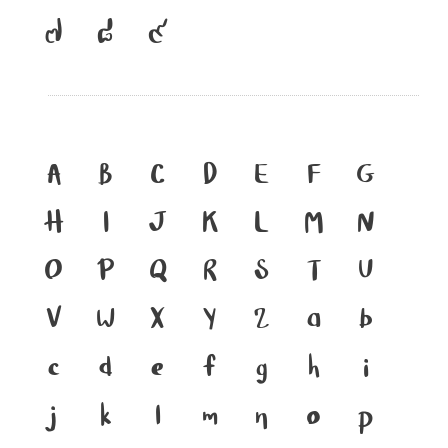
๗
๘
๙
A
B
C
D
E
F
G
H
I
J
K
L
M
N
O
P
Q
R
S
T
U
V
W
X
Y
Z
a
b
c
d
e
f
g
h
i
j
k
l
m
n
o
p