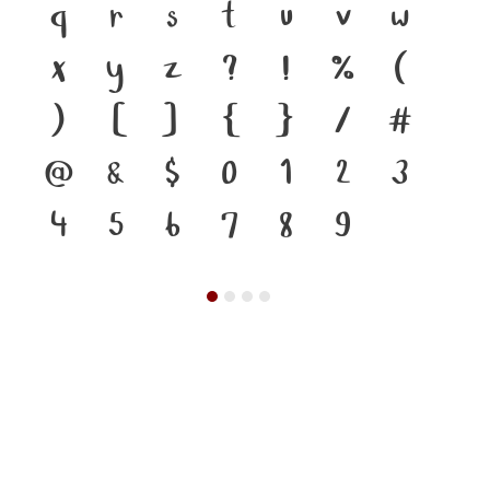
q
r
s
t
u
v
w
x
y
z
?
!
%
(
)
[
]
{
}
/
#
@
&
$
0
1
2
3
4
5
6
7
8
9