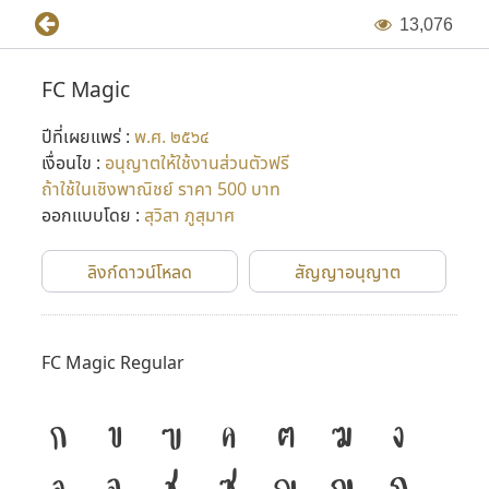
1
3
,
0
7
6
FC Magic
ปีที่เผยแพร่ :
พ.ศ. ๒๕๖๔
เงื่อนไข :
อนุญาตให้ใช้งานส่วนตัวฟรี
ถ้าใช้ในเชิงพาณิชย์ ราคา 500 บาท
ออกแบบโดย :
สุวิสา ภูสุมาศ
ลิงก์ดาวน์โหลด
สัญญาอนุญาต
FC Magic Regular
ก
ข
ฃ
ค
ฅ
ฆ
ง