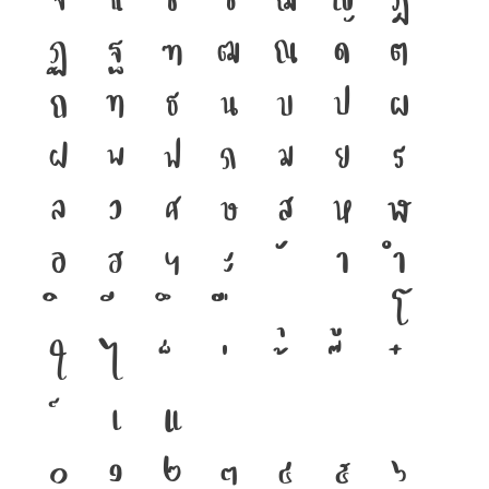
จ
ฉ
ช
ซ
ฌ
ญ
ฎ
ฏ
ฐ
ฑ
ฒ
ณ
ด
ต
ถ
ท
ธ
น
บ
ป
ผ
ฝ
พ
ฟ
ภ
ม
ย
ร
ล
ว
ศ
ษ
ส
ห
ฬ
อ
ฮ
ฯ
ะ
า
ำ
โ
ใ
ไ
เ
แ
๐
๑
๒
๓
๔
๕
๖