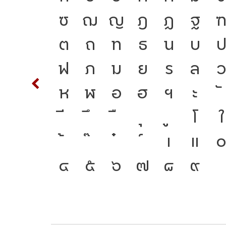
ซ
ฌ
ญ
ฎ
ฏ
ฐ
พาน
S
T
ต
ถ
ท
ธ
น
บ
่
c
d
ฟ
ภ
ม
ย
ร
ล
ัญที่
m
n
ห
ฬ
อ
ฮ
ฯ
ะ
ี่
w
x
โ
ใ
คือ
{
เ
แ
ตัวตน
2
3
๔
๕
๖
๗
๘
๙