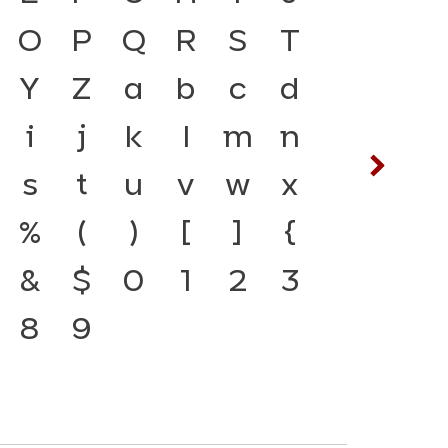
ู่ได้ ภาษา คือ สะพานเชื่อม
O
P
Q
R
S
T
ซ
ฌ
 จากอดีตสู่ปัจจุบัน ตัว
Y
Z
a
b
c
d
ต
ถ
องมือสำคัญที่ทำให้ภาษา
i
j
k
l
m
n
ฟ
ภ
บตัวพิมพ์ที่พัฒนาทัน
s
t
u
v
w
x
ห
ฬ
ยนแปลง คือ โครงสร้าง
%
(
)
[
]
{
ที่เชื่อมตัวตนของชาติ
&
$
0
1
2
3
อนาคต
8
9
๔
๕