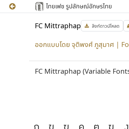
FC Mittraphap
ลิงก์ดาวน์โหลด
ออกแบบโดย จุติพงศ์ ภูสุมาศ | F
FC Mittraphap
(Variable Font
ก
ข
ฃ
ค
ฅ
ฆ
ง
้ความ
J