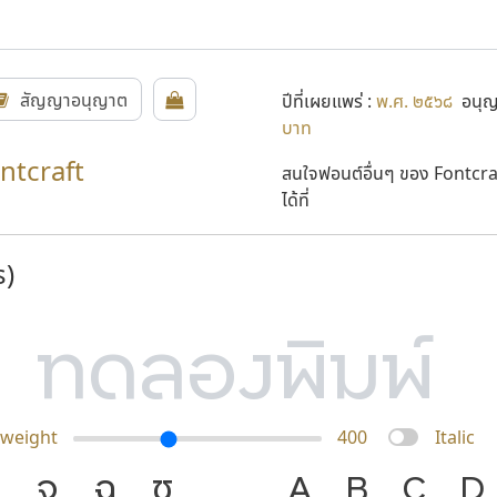
สัญญาอนุญาต
ปีที่เผยแพร่ :
พ.ศ. ๒๕๖๘
อนุญา
บาท
ontcraft
สนใจฟอนต์อื่นๆ ของ Fontcra
ได้ที่
s)
weight
400
Italic
จ
ฉ
ช
ภาษา คือ เครื่
A
B
C
D