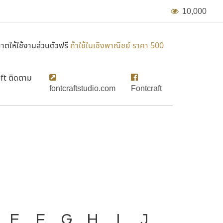
1
0
,
0
0
0
ตให้ใช้งานส่วนตัวฟรี
ถ้าใช้ในเชิงพาณิชย์ ราคา 500
ft ติดตาม
fontcraftstudio.com
Fontcraft
FC Mit
องมือสำคัญที่ทำให้ความ
E
F
G
H
I
J
ก
ข