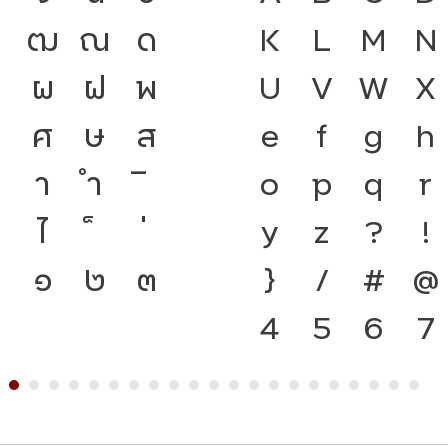
ฑ
ฒ
ณ
ด
เป็นชาติดำรงอย
K
L
M
N
ป
ผ
ฝ
พ
ตัวตนของชนชาติ
U
V
W
X
ว
ศ
ษ
ส
พิมพ์ คือ เครื่
e
f
g
h
า
ำ
ดำรงอยู่ได้ แบ
o
p
q
r
ไ
กระแสการเปลี่
y
z
?
!
๐
๑
๒
๓
แกร่งของสะพาน
}
/
#
@
จากปัจจุบันสู่
4
5
6
7