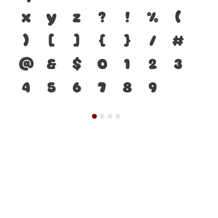
x
y
z
?
!
%
(
)
[
]
{
}
/
#
@
&
$
0
1
2
3
4
5
6
7
8
9