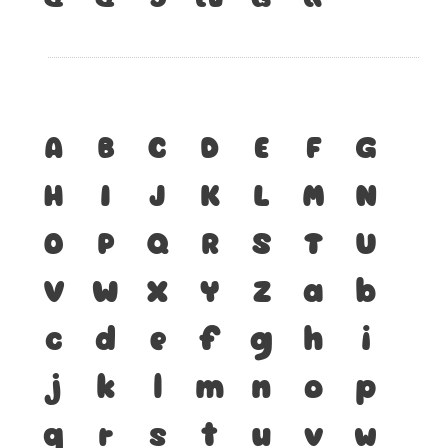
A
B
C
D
E
F
G
H
I
J
K
L
M
N
O
P
Q
R
S
T
U
V
W
X
Y
Z
a
b
c
d
e
f
g
h
i
j
k
l
m
n
o
p
q
r
s
t
u
v
w