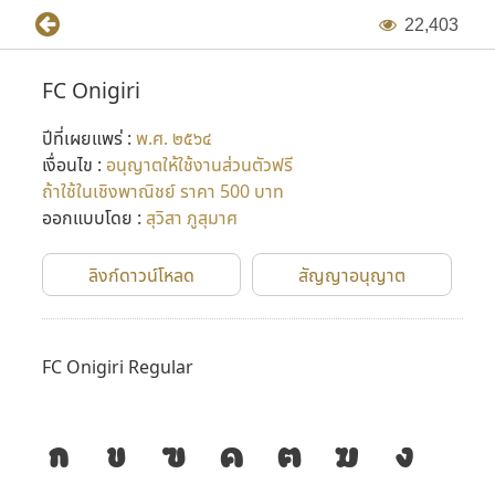
2
2
,
4
0
3
FC Onigiri
ปีที่เผยแพร่ :
พ.ศ. ๒๕๖๔
เงื่อนไข :
อนุญาตให้ใช้งานส่วนตัวฟรี
ถ้าใช้ในเชิงพาณิชย์ ราคา 500 บาท
ออกแบบโดย :
สุวิสา ภูสุมาศ
ลิงก์ดาวน์โหลด
สัญญาอนุญาต
FC Onigiri Regular
ก
ข
ฃ
ค
ฅ
ฆ
ง