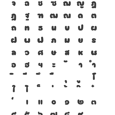
จ
ฉ
ช
ซ
ฌ
ญ
ฎ
ฏ
ฐ
ฑ
ฒ
ณ
ด
ต
ถ
ท
ธ
น
บ
ป
ผ
ฝ
พ
ฟ
ภ
ม
ย
ร
ล
ว
ศ
ษ
ส
ห
ฬ
อ
ฮ
ฯ
ะ
า
ำ
โ
ใ
ไ
เ
แ
๐
๑
๒
๓
๔
๕
๖
๗
๘
๙