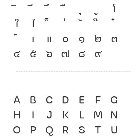
โ
ใ
ไ
เ
แ
๐
๑
๒
๓
๔
๕
๖
๗
๘
๙
A
B
C
D
E
F
G
H
I
J
K
L
M
N
O
P
Q
R
S
T
U