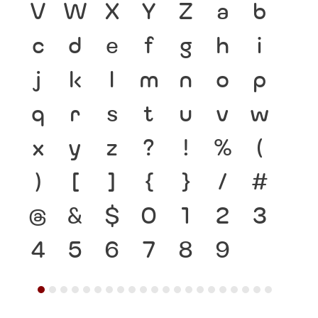
V
W
X
Y
Z
a
b
c
d
e
f
g
h
i
j
k
l
m
n
o
p
q
r
s
t
u
v
w
x
y
z
?
!
%
(
)
[
]
{
}
/
#
@
&
$
0
1
2
3
4
5
6
7
8
9