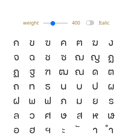
weight
400
Italic
ก
ข
ฃ
ค
ฅ
ฆ
ง
จ
ฉ
ช
ซ
ฌ
ญ
ฎ
ฏ
ฐ
ฑ
ฒ
ณ
ด
ต
ถ
ท
ธ
น
บ
ป
ผ
ฝ
พ
ฟ
ภ
ม
ย
ร
ล
ว
ศ
ษ
ส
ห
ฬ
อ
ฮ
ฯ
ะ
า
ำ