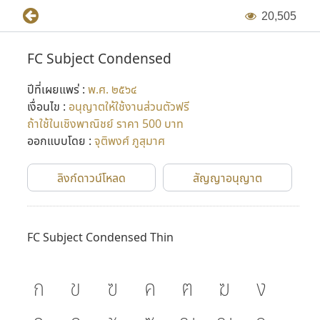
2
0
,
5
0
5
FC Subject Condensed
ปีที่เผยแพร่ :
พ.ศ. ๒๕๖๔
เงื่อนไข :
อนุญาตให้ใช้งานส่วนตัวฟรี
ถ้าใช้ในเชิงพาณิชย์ ราคา 500 บาท
ออกแบบโดย :
จุติพงศ์ ภูสุมาศ
ลิงก์ดาวน์โหลด
สัญญาอนุญาต
FC Subject Condensed Thin
ก
ข
ฃ
ค
ฅ
ฆ
ง