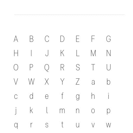
A
B
C
D
E
F
G
H
I
J
K
L
M
N
O
P
Q
R
S
T
U
V
W
X
Y
Z
a
b
c
d
e
f
g
h
i
j
k
l
m
n
o
p
q
r
s
t
u
v
w