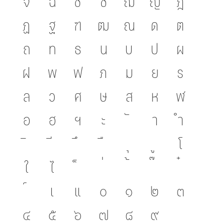
จ
ฉ
ช
ซ
ฌ
ญ
ฎ
ฏ
ฐ
ฑ
ฒ
ณ
ด
ต
ถ
ท
ธ
น
บ
ป
ผ
ฝ
พ
ฟ
ภ
ม
ย
ร
ล
ว
ศ
ษ
ส
ห
ฬ
อ
ฮ
ฯ
ะ
า
ำ
โ
ใ
ไ
เ
แ
๐
๑
๒
๓
๔
๕
๖
๗
๘
๙