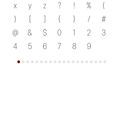
x
y
z
?
!
%
(
)
[
]
{
}
/
#
@
&
$
0
1
2
3
4
5
6
7
8
9