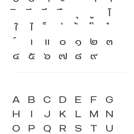
โ
ใ
ไ
เ
แ
๐
๑
๒
๓
๔
๕
๖
๗
๘
๙
A
B
C
D
E
F
G
H
I
J
K
L
M
N
O
P
Q
R
S
T
U