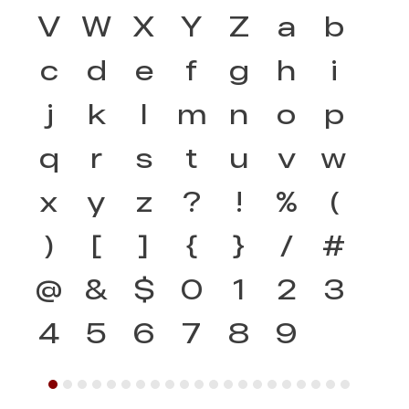
V
W
X
Y
Z
a
b
c
d
e
f
g
h
i
j
k
l
m
n
o
p
q
r
s
t
u
v
w
x
y
z
?
!
%
(
)
[
]
{
}
/
#
@
&
$
0
1
2
3
4
5
6
7
8
9