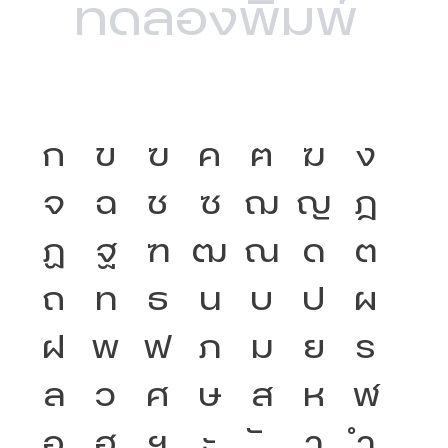
ก
ข
ฃ
ค
ฅ
ฆ
ง
จ
ฉ
ช
ซ
ฌ
ญ
ฎ
ฏ
ฐ
ฑ
ฒ
ณ
ด
ต
ถ
ท
ธ
น
บ
ป
ผ
ฝ
พ
ฟ
ภ
ม
ย
ร
ล
ว
ศ
ษ
ส
ห
ฬ
อ
ฮ
ฯ
ะ
า
ำ