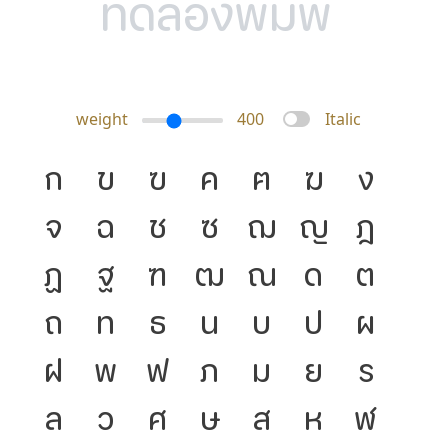
weight
400
Italic
ก
ข
ฃ
ค
ฅ
ฆ
ง
จ
ฉ
ช
ซ
ฌ
ญ
ฎ
ฏ
ฐ
ฑ
ฒ
ณ
ด
ต
ถ
ท
ธ
น
บ
ป
ผ
ฝ
พ
ฟ
ภ
ม
ย
ร
ล
ว
ศ
ษ
ส
ห
ฬ