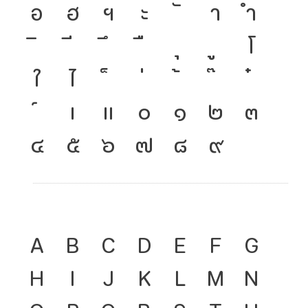
อ
ฮ
ฯ
ะ
า
ำ
โ
ใ
ไ
เ
แ
๐
๑
๒
๓
๔
๕
๖
๗
๘
๙
A
B
C
D
E
F
G
H
I
J
K
L
M
N