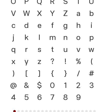
O
P
Q
R
S
T
U
V
W
X
Y
Z
a
b
c
d
e
f
g
h
i
j
k
l
m
n
o
p
q
r
s
t
u
v
w
x
y
z
?
!
%
(
)
[
]
{
}
/
#
@
&
$
0
1
2
3
4
5
6
7
8
9