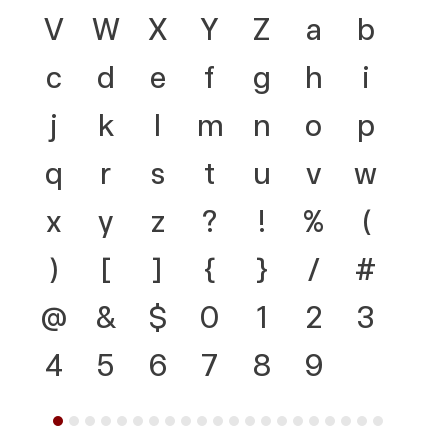
V
W
X
Y
Z
a
b
c
d
e
f
g
h
i
j
k
l
m
n
o
p
q
r
s
t
u
v
w
x
y
z
?
!
%
(
)
[
]
{
}
/
#
@
&
$
0
1
2
3
4
5
6
7
8
9