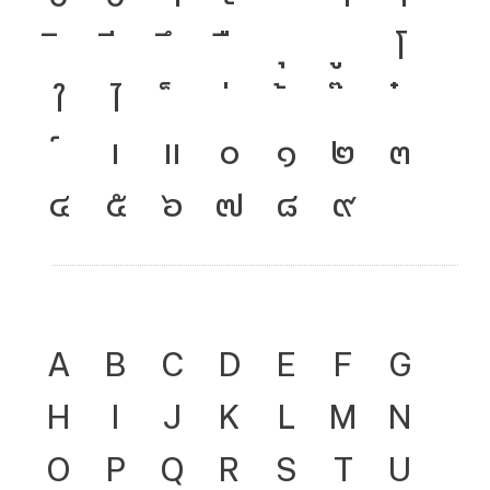
โ
ใ
ไ
เ
แ
๐
๑
๒
๓
๔
๕
๖
๗
๘
๙
A
B
C
D
E
F
G
H
I
J
K
L
M
N
O
P
Q
R
S
T
U