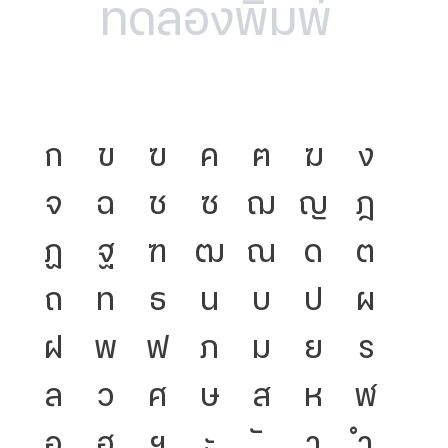
ก
ข
ฃ
ค
ฅ
ฆ
ง
จ
ฉ
ช
ซ
ฌ
ญ
ฎ
ฏ
ฐ
ฑ
ฒ
ณ
ด
ต
ถ
ท
ธ
น
บ
ป
ผ
ฝ
พ
ฟ
ภ
ม
ย
ร
ล
ว
ศ
ษ
ส
ห
ฬ
อ
ฮ
ฯ
ะ
า
ำ