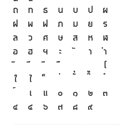
ถ
ท
ธ
น
บ
ป
ผ
ฝ
พ
ฟ
ภ
ม
ย
ร
ล
ว
ศ
ษ
ส
ห
ฬ
อ
ฮ
ฯ
ะ
า
ำ
โ
ใ
ไ
เ
แ
๐
๑
๒
๓
๔
๕
๖
๗
๘
๙