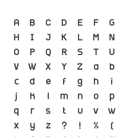
A
B
C
D
E
F
G
H
I
J
K
L
M
N
O
P
Q
R
S
T
U
V
W
X
Y
Z
a
b
c
d
e
f
g
h
i
j
k
l
m
n
o
p
q
r
s
t
u
v
w
x
y
z
?
!
%
(