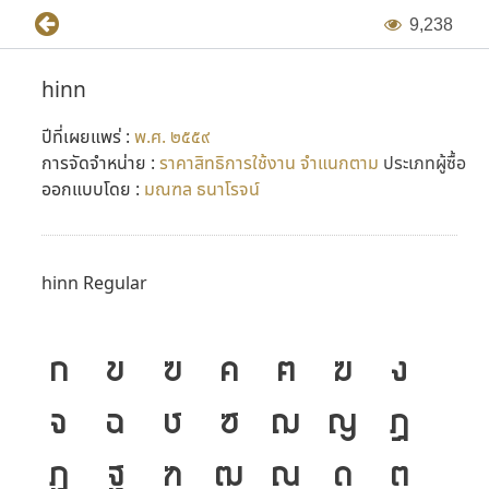
9
,
2
3
8
hinn
ปีที่เผยแพร่ :
พ.ศ. ๒๕๕๙
การจัดจำหน่าย :
ราคาสิทธิการใช้งาน จำแนกตาม
ประเภทผู้ซื้อ
ออกแบบโดย :
มณฑล ธนาโรจน์
hinn Regular
ก
ข
ฃ
ค
ฅ
ฆ
ง
จ
ฉ
ช
ซ
ฌ
ญ
ฎ
ฏ
ฐ
ฑ
ฒ
ณ
ด
ต