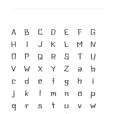
A
B
C
D
E
F
G
H
I
J
K
L
M
N
O
P
Q
R
S
T
U
V
W
X
Y
Z
a
b
c
d
e
f
g
h
i
j
k
l
m
n
o
p
q
r
s
t
u
v
w