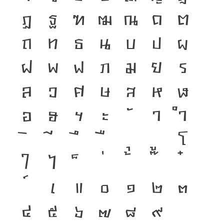
ฏ
ฐ
ฑ
ฒ
ณ
ด
ต
ถ
ท
ธ
น
บ
ป
ผ
ฝ
พ
ฟ
ภ
ม
ย
ร
ล
ว
ศ
ษ
ส
ห
ฬ
อ
ฮ
ฯ
ะ
า
ำ
โ
ใ
ไ
เ
แ
๐
๑
๒
๓
๔
๕
๖
๗
๘
๙