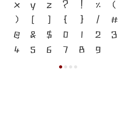
x
y
z
?
!
%
(
)
[
]
{
}
/
#
@
&
$
0
1
2
3
4
5
6
7
8
9