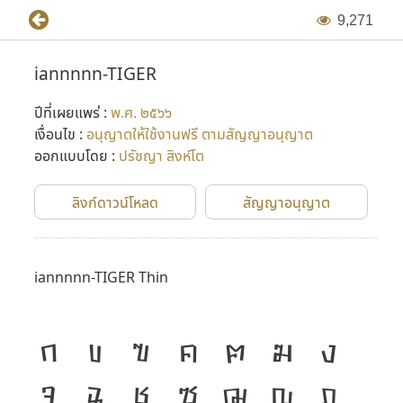
9
,
2
7
1
iannnnn-TIGER
ปีที่เผยแพร่ :
พ.ศ. ๒๕๖๖
เงื่อนไข :
อนุญาตให้ใช้งานฟรี ตามสัญญาอนุญาต
ออกแบบโดย :
ปรัชญา สิงห์โต
ลิงก์ดาวน์โหลด
สัญญาอนุญาต
iannnnn-TIGER Thin
ก
ข
ฃ
ค
ฅ
ฆ
ง
จ
ฉ
ช
ซ
ฌ
ญ
ฎ